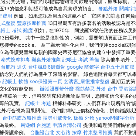
過公共交通，我們可以輕鬆地到達受歡迎的海灘，鷹和棕櫚。 
五13的信念和期望可能成為自我實現的預言。
餐點外燴
關鍵字
程費用
例如，如果您認為周五的運氣不好，它將更加註意任何負
美式整復
豐原按摩推薦
13日星期五有許多著名的活動被認為是
帳士 考試 難度
例如，在1970年，阿波羅13號任務的任務以
13日爆炸。 其中一些是強制性的，例如，需要幫助頁面正常工作
接受的cookie。 為了顯示個性化內容，我們使用cookie或
立為保護兒童和母親的國家史蒂芬尼亞協會的建立中發揮了重
中泰式按摩排毒
辦桌外燴推薦
記帳士 考試 準備
除其他事項外，
。
台胞證 遺失
台中楓樹6街喬骨
google 關鍵字
台中五十肩筋膜
信念對人們的行為產生了深遠的影響。 綠色追隨者每天都可以
o
記帳士 軟體
seo保證第一頁
玄濟宮_康復推拿整復
星期五的第
和文化的有趣交集。
辦護照要帶什麼
撥筋禁忌
外燴 台中
香港簽
是糟糕的一天，但科學研究和邏輯論點表明，恐懼和信念更多的
實際的現實。
記帳士 考題
根據科學研究，人們容易出現所謂的“認
意外巧合視為因果關係。 我們對網站上價格的變化，拼寫錯誤以
肓
台中筋膜放鬆推薦
搜尋引擎優化
板橋 外燴
yahoo關鍵字分析
視為最終。
易遊網 台胞證
申請台灣公司
提供和處理我們網站的個
數據保護條例。
台胞證台北
文心路 按摩
竹東整骨推薦
我們不對