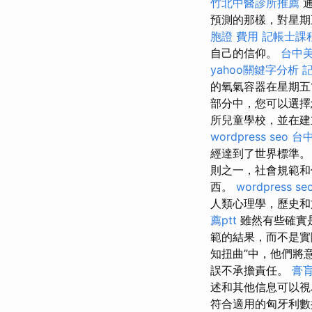
竹北中醫診所推薦
通
預測的那樣，對星期
胞證 費用
記帳士課
自己的信仰。
台中
yahoo關鍵字分析
記
的氧氣容器在星期五
部分中，您可以選擇您
所兒童學校，並在建
wordpress seo
台
經達到了世界標準
則之一，社會規範和
西。
wordpress se
人類心理學，歷史
薦ptt
雖然有些確實
範的結果，而不是
知扭曲”中，他們將
誤不承擔責任。
膏
述和其他信息可以
符合適用的匈牙利