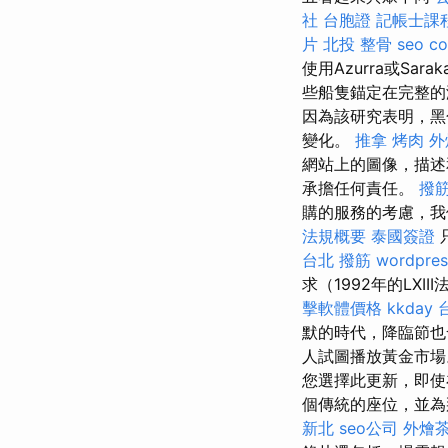
社 台胞證
記帳士課
片
北投 整骨
seo c
使用Azurra或S
些船隻錨定在完整的
因為該研究表明，黑
變化。
推拿
烤肉 外
網站上的圖像，描述
承擔任何責任。
撥筋
購的服務的考慮，我
法規概要
泰國簽證
台北 撥筋
wordpres
求（1992年的LX
擊軟體價格
kkday
默的時代，降臨節
人試圖播放黃金市
您選擇此更新，即使
個傳統的座位，並為
新北
seo公司
外燴