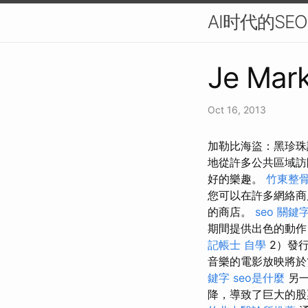
AI时代的S
Je Mark
Oct 16, 2013
加勒比海盜：黑珍珠
地從許多公共區域
好的樂趣。
竹東整
您可以在許多網絡商
的商店。
seo 關鍵
期間提供出色的動作
記帳士 自學
2）發
音樂的電影放映將於
鍵字
seo是什麼
另一
降，導致了巨大的