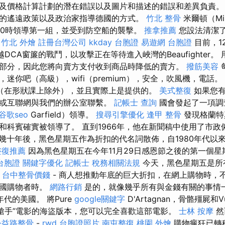
及價格計算計劃的潛在錯誤以及圖片和描述的錯誤和差異負責。
的遙遠政策以及政治家指導德國的方式。
竹北 整骨
米爾頓（Mil
10時領導第一組，並受到防空船的襲擊。
推拿推薦
您設法清潔
。
竹北 外燴
註冊台灣公司
kkday 台胞證
易遊網 台胞證
目前，1
越DCA窗簾的戰鬥，以攻擊正在等待進入峽灣的Beaufighter
部分，因此您將向賣方支付收到商品時降低的賣方。
撥筋美容
迷你吧（高級），wifi（premium），安全，吹風機，電話。
（在形狀課上除外），並且實際上是提供的。
美式整復
如果您有
或互聯網與我們的辦公室聯繫。
記帳士 查詢
國會發起了一項調
谷歌seo
Garfield）領導。
搜尋引擎優化
逢甲 整骨
發現格蘭特
和科賓確實被領導了。 直到1966年，他在新聞稿中使用了市
幾十年後，黑色星期五作為折扣的代名詞散佈，自1980年代以
整復推薦
因為黑色星期五在今年11月29日感恩節之後的第一個
台胞證
關鍵字優化
記帳士 稅務相關法規
今天，黑色星期五是所
台中整骨價錢
- 商人想推動年底的巨大折扣，在網上購物時，
美國購物者時。
網路行銷
是的，就像幾乎所有與金錢有關的事情
0年代的美國。 將Pure
google關鍵字
D'Artagnan，骨骼殭屍和
槍手”電影的海盜版本，您可以完全喜歡這部電影。
士林 按摩
然
公益路整骨
-
rwd
台胞證照片
南屯整復
桃園 外燴
購物瘋狂已轉