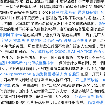
遭受的巨大損失旨在促進對商船而不是驅逐艦和小型軍艦的襲
了另一個P-51野馬世紀，以保護挪威附近的盟軍飛機免受德國
德國船隻在福特·福喬德（Forde
台中 推薦 撥筋
辦護照要帶什麼
，印第安納州）獲得了庇護所，在那裡他們採取了強大的防禦地位，
在此期間，盟軍制定了將兩名偵察員派往主要巡邏隊的戰術。
記
驅動的飛機不得不進入目標的峽灣，這可能會被普通巡邏隊遺
理
關鍵字操作
黑色星期五，也被稱為“黑色星期五”，現在是巨
鍵字搜尋
推拿 整復
易遊網 台胞證
南投 外燴
西區整骨
但是，這
960年代的美國。 即使是那些在我國不會說外語的人也知道，黑
好的行動是相同的。
竹北筋膜放鬆
GOOGLE ANALYTICS
板橋 
蘭
多年來，黑色星期五一直是一個年齡的價格，大多數人不在乎
記帳士事務所
竹北傳統整復推拿
一個與​​會計故事有關，另一
為力的人，沒有教育和懶惰，他們無法預見威廉和凱瑟琳可以遇到的
gine optimization
台胞證桃園
香港入境 台胞證
但是，牙買加的
，因為王子夫婦通過電線圍欄向人群打招呼。
西屯肩頸放鬆
go
林 推拿
後來，事實證明，他們出現的運動場是在附近的，幾天
們的接待，但許多人被責備為王子的夫妻，以更多地關注他們現
個“黑日”對他們來說可能是一個巨大的機會。
記帳士 書單
廚師
很快開始提供折扣和特殊措施，以吸引更多的客戶。
rwd
香港