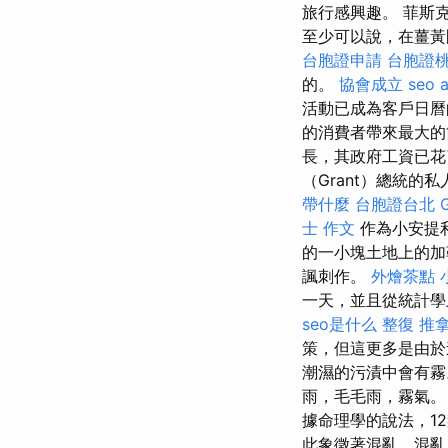
旅行感興趣。 菲斯
至少可以說，在薑
台胞證申請
台胞證
的。
協會成立
seo 
活動已成為客戶日
的消費者帶來最大的
長，其政府工資已花
（Grant）總統的
帶什麼
台胞證台北
士 作文
作為小安提利
的一小塊土地上的加
諷刺作。
外燴茶點
一天，並且從統計學
seo是什么
整復 推
策，但這更多是由於
潮濕的污漬中會有
雨，毛毛雨，霧氣
據命理學的說法，1
此象徵著混亂，混亂。