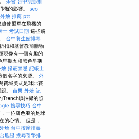
擊。
茶會
台中刮痧推
戰鬥機的影響。
seo
外燴 推薦 ptt
並迫使盟軍在飛機的
帳士 考試日期
這些飛
漏。
台中養生館排毒
大折扣和基督教前購物
種現像有一個有趣的
色星期五和黑色星期
外燴
撥筋禁忌
記帳士
這個名字的來源。
外
個與費城美式足球比賽
問題。
苗栗 外燴
記
Trench鎮拍攝的照
ogle 搜尋技巧
台中
前，一位膚色般的足球
在的心情。 但是，
 外燴
台中按摩排毒
 台胞證
搜尋引擎排