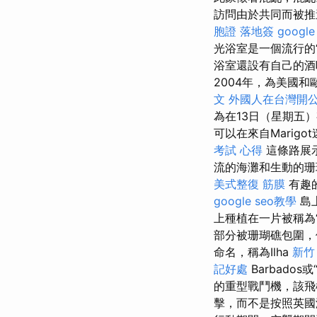
訪問由於共同而被推
胞證 落地簽
googl
光浴室是一個流行的
浴室還設有自己的酒
2004年，為美國和
文
外國人在台灣開
為在13日（星期五
可以在來自Marig
考試 心得
這條路展
流的海灘和生動的珊
美式整復 筋膜
有趣
google seo教學
島
上種植在一片被稱為
部分被珊瑚礁包圍
命名，稱為Ilha
新竹 
記好處
Barbados或
的重型戰鬥機，該飛機
擊，而不是按照英國