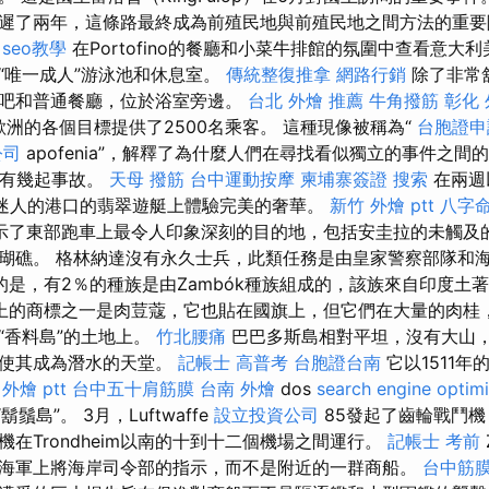
遲了兩年，這條路最終成為前殖民地與前殖民地之間方法的重
e seo教學
在Portofino的餐廳和小菜牛排館的氛圍中查看意大
“唯一成人”游泳池和休息室。
傳統整復推拿
網路行銷
除了非常
吧和普通餐廳，位於浴室旁邊。
台北 外燴 推薦
牛角撥筋
彰化
歐洲的各個目標提供了2500名乘客。 這種現像被稱為“
台胞證申
公司
apofenia”，解釋了為什麼人們在尋找看似獨立的事件之
）有幾起事故。
天母 撥筋
台中運動按摩
柬埔寨簽證
搜索
在兩週
ot迷人的港口的翡翠遊艇上體驗完美的奢華。
新竹 外燴 ptt
八字命
示了東部跑車上最令人印象深刻的目的地，包括安圭拉的未觸及
瑚礁。 格林納達沒有永久士兵，此類任務是由皇家警察部隊和
的是，有2％的種族是由Zambók種族組成的，該族來自印度土
上的商標之一是肉荳蔻，它也貼在國旗上，但它們在大量的肉桂
“香料島”的土地上。
竹北腰痛
巴巴多斯島相對平坦，沒有大山
，使其成為潛水的天堂。
記帳士 高普考
台胞證台南
它以1511
外燴 ptt
台中五十肩筋膜
台南 外燴
dos
search engine optimi
“鬍鬚島”。 3月，Luftwaffe
設立投資公司
85發起了齒輪戰鬥機
在Trondheim以南的十到十二個機場之間運行。
記帳士 考前
海軍上將海岸司令部的指示，而不是附近的一群商船。
台中筋