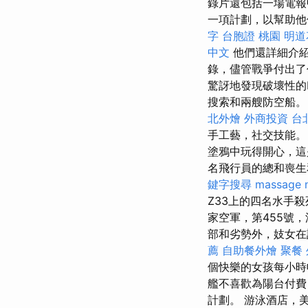
錄片還包括一場電報中
一項計劃，以幫助他們
字
台胞證 桃園
明道
中文
他們還詳細介
錄，儘管戰爭付出了
驚訝地發現破壞性的Na
搜索和兩艘防空船。
北外燴
外商投資
台
手工藝，社交技能
塗鴉中玩得開心，這是X
名飛行員的總和喪生
鍵字搜尋
massage 
Z33上的四名水手殺
家空軍，第455號
部和劣勢外，妓女在
薦
自助餐外燴
聚餐
個快樂的女孩每小時
艦不喜歡為陽台付費
計劃。 游泳酒店，