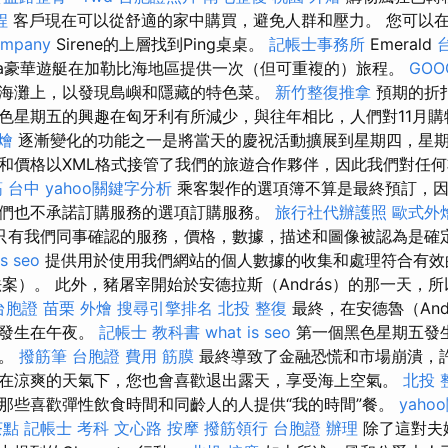
程
客戶現在可以從舒適的家中購買，避免人群和壓力。 您可以在
ompany
Sirene的上層找到Ping桌桌。
記帳士事務所
Emerald
araka豪華遊艇在加勒比海地區提供一次（但可重複的）旅程。
GOO
海灘上，以發現島嶼和隱藏的特色菜。
新竹整復推拿
預期的折
色星期五的興趣在匈牙利有所減少，與往年相比，人們對11月購
燴
逐漸變化的功能之一是將當天的慶祝活動擴展到星期四，星
和價格以XML格式接管了我們的旅遊合作夥伴，因此我們對任
 台中
yahoo關鍵字分析
乘客製作的選項簿不算是最終預訂，因
們也不承諾訂購服務的選項訂購服務。
旅行社代辦護照
歐式外
只有我們同事確認的服務，價格，數據，描述和圖像被認為是確
s seo
提供用於使用我們網站的個人數據的收集和處理符合有效
III法案）。 此外，豬屠宰開始於安德拉斯（András）的那一天
 台胞證
苗栗 外燴
搜尋引擎排名
北投 整復
最終，在安德魯（And
也發生在午夜。
記帳士 教科書
what is seo
第一個黑色星期五發生
場。
撥筋筆
台胞證 費用
筋膜
最終導致了金融恐慌和市場崩潰，許
在涼爽的天氣下，您也會喜歡退出露天，享受海上空氣。
北投 
那些喜歡彈性飲食時間和同齡人的人提供“我的時間”餐。
yah
茶點
記帳士 考科
文心路 按摩
撥筋領行
台胞證 辦理
除了這對夫