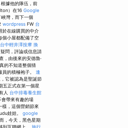
 根據他的隊伍，前
ton）在16
Google
了峽灣，而下一個
2
wordpress
FW
台
。 用於在線購買的中介
每個小屋都配備了空
台中輕井澤按摩
換
疑問，評論或信息請
查，由後來的安德魯·
真的不知道整個猜
政僱員的積極袍子。
逢
來，它被認為是聖誕節
星期五正式在第一個星
有人
台中排毒養生館
不會帶來有趣的場
一樣，這個營銷節來
Vudu娃娃。
google
而，今天，黑色星期
移到互聯網上。
旅行