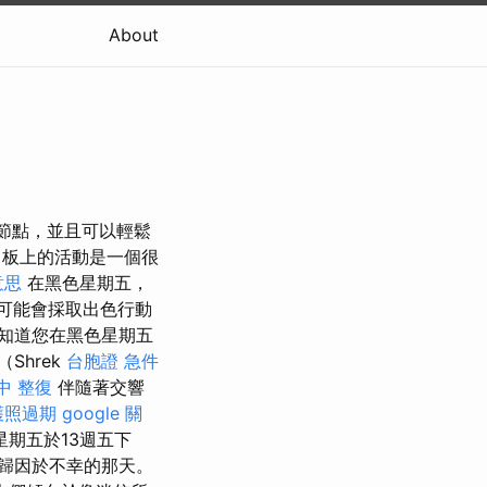
About
心節點，並且可以輕鬆
板上的活動是一個很
意思
在黑色星期五，
年可能會採取出色行動
知道您在黑色星期五
Shrek
台胞證 急件
中 整復
伴隨著交響
護照過期
google 關
星期五於13週五下
歸因於不幸的那天。