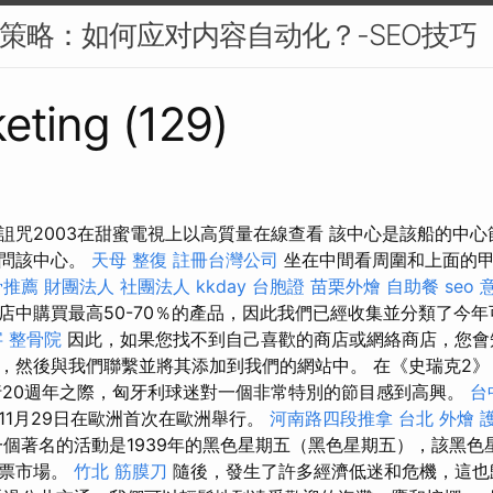
EO策略：如何应对内容自动化？-SEO技巧
eting (129)
詛咒2003在甜蜜電視上以高質量在線查看 該中心是該船的中
訪問該中心。
天母 整復
註冊台灣公司
坐在中間看周圍和上面的甲
骨推薦
財團法人 社團法人
kkday 台胞證
苗栗外燴
自助餐
seo 
店中購買最高50-70％的產品，因此我們已經收集並分類了今
字
整骨院
因此，如果您找不到自己喜歡的商店或網絡商店，您會
，然後與我們聯繫並將其添加到我們的網站中。 在《史瑞克2》（
行20週年之際，匈牙利球迷對一個非常特別的節目感到高興。
台
11月29日在歐洲首次在歐洲舉行。
河南路四段推拿
台北 外燴
個著名的活動是1939年的黑色星期五（黑色星期五），該黑色
股票市場。
竹北 筋膜刀
隨後，發生了許多經濟低迷和危機，這也