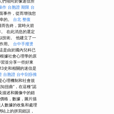
人們傾向於像迷信所
操作
台胞證 期限
台
面事件，從而增強您
不幸的。
台北 整復
災難而告終，當時火箭
。 在此消息的選定
類似技術。 他建立了一
要作用。
台中手撥燙
這是由於國內兒科已
根據社會心理學的原
學習並分享一些好東
13史和相關的迷信是
證 台胞證
台中刮痧推
是心理機制和社會規
知扭曲”，在這種“認
及描述和圖像中的錯
價格，數據，圖片描
人數據的收集和處理
網站上的拼寫錯誤，