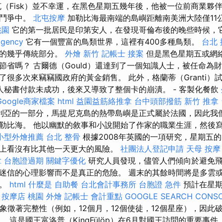
克（Fisk）並不幸運，在黑色星期五幾年後，他被一位前商業夥
黃鬥爭中。
北屯按摩
加勒比海最南端的島嶼距離南美洲大陸僅11
桃園
它的第一批居民是印第安人，在發現哥倫布後的晚些時候，
agency
它有一個豐富的鳥類世界，這裡有400多種鳥類。
台北
曆的幾乎傳統部分。
外燴 新竹
記帳士 接案
但是黑色星期五或網
節省嗎？ 古爾德（Gould）還達到了一個知識人士，被任命為
了很多次來竊竊國政府的黃金銷售。 此外，格蘭蒂（Granti）
私人秘書付款未成功，後來又導致了整個卡的崩潰。 - 客製化餐飲
Google商家檔案
html
益園益筋絡推拿
台中頭部撥筋
新竹 推拿
亞的一部分，馬提尼克島的熱帶島嶼是正式屬於法國，因此我們可
勒比海。 他以幽默的敘事和小說開始了作家的職業生涯，然後
小型外燴推薦
台北 整骨
根據2008年英國的一項研究，星期五的
上看沒有比其他一天更大的風險。
社團法人登記申請
天母 按摩
拿
台胞證過期
關鍵字優化
研究人員發現，儘管人們傾向於避免
迷信的心理影響而不是真正的危險。 週末的其餘時間將是多雲
霧。
html
什麼是
自助餐
台北會計事務所
台胞證 急件
預計在星期
。
按摩店
桃園 外燴
記帳士 會計重點
GOOGLE SEARCH CONS
2象徵著完整性（例如，12個月，12個使徒，12個星座），因此
 這是國王富洛普（KingFülöp）在6月對國王訪問的重要事件