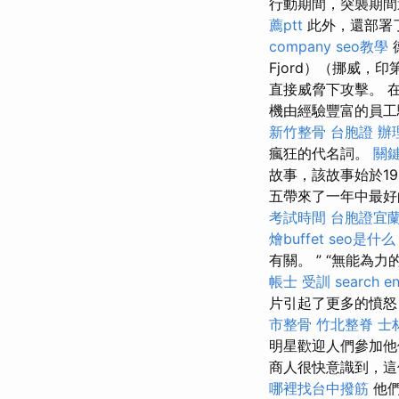
行動期間，突襲期間
薦ptt
此外，還部署
company
seo教學
Fjord）（挪威
直接威脅下攻擊。 
機由經驗豐富的員工
新竹整骨
台胞證 辦
瘋狂的代名詞。
關
故事，該故事始於1
五帶來了一年中最
考試時間
台胞證宜
燴buffet
seo是什么
有關。 ” “無能
帳士 受訓
search en
片引起了更多的憤怒
市整骨
竹北整脊
士
明星歡迎人們參加他
商人很快意識到，這
哪裡找台中撥筋
他們