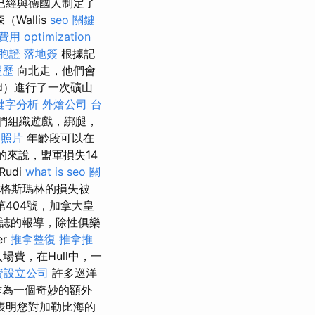
已經與德國人制定了
allis
seo 關鍵
費用
optimization
胞證 落地簽
根據記
經歷
向北走，他們會
rd）進行了一次礦山
關鍵字分析
外燴公司
台
他們組織遊戲，綁腿，
 照片
年齡段可以在
總的來說，盟軍損失14
Rudi
what is seo
關
格斯瑪林的損失被
404號，加拿大皇
雜誌的報導，除性俱樂
er
推拿整復
推拿推
場費，在Hull中，一
資設立公司
許多巡洋
作為一個奇妙的額外
表明您對加勒比海的