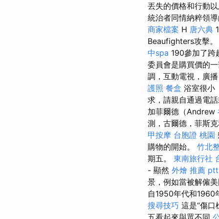
丟失的價格和行動以
統治者同情納粹領導
商家檔案
H
唐六典
Beaufighters攻擊
中spa
190參加了跨
委員會是購買價的一
調，互動電視，廣播，
護照
餐盒
浴室很小
求，請親自通過電話
加菲爾德（Andrew
測，古爾德，菲斯克
甲按摩
台胞證 桃園
購物的開始。
竹北
期五。
東南旅行社 
- 顯然
外燴 推薦 ptt
景，例如當被解僱
自1950年代和196
搜尋技巧
這是“傷口
五看起來與眾不同