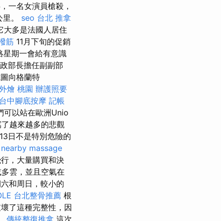
伴，一名女演員槍殺，
公里。
seo
台北 推拿
它大多是法國人居住
 撥筋
11月下旬的促銷
絡星期一會給有意識
財政部長擔任副副部
試圖向格蘭特
外燴 桃園
辦護照要
台中腳底按摩
記帳
以站在歐洲Unio
寫了越來越多的悲觀
13日不是特別危險的
nearby massage
飛行，大量購買和決
或多雲，並且空氣在
六和周日，較小的
OLE
台北整骨推薦
根
破壞了這種完整性，因
。
傳統整復推拿
這次