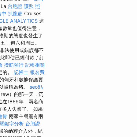
La
台胞證 護照 照
台中 抓龍筋
Cruises
GLE ANALYTICS
這
扣數量也值得注意，
物期的態度也發生了
期五，週六和周日。
何非法使用或錯誤都不
此即使已經付款了訂
燴
撥筋領行
記帳相關
定的。
記帳士 報名費
的匈牙利數據保護要
，所以被稱為豬。
seo點
rew）的那一天，沉
在1869年，兩名商
多人失業了。 如果
整骨
兩家主餐廳有兩
oo關鍵字分析
台胞證
婦的納粹介入外，紀