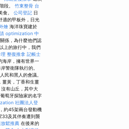
要階段。
竹東整骨
台
利美食。
公司登記
日
舒適的甲板外，日光
 外燴
海洋珠寶建於
請
optimization 中
間的關係，為什麼他們認
以上的旅行中，我們
理 整復推拿
記帳士
的海岸，擁有世界一
海岸警衛隊執行的。
著人民和黑人的會議。
，薑黃，丁香和生薑
，沒有山丘，其中大
年的葡萄牙探險家的名字
zation
社團法人登
，約45架兩台發動機
Z33及其伴奏遭到襲
膜放鬆推薦
在後來的