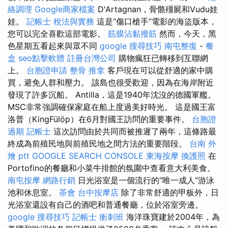
絡調理
Google商家檔案
D'Artagnan，骨骼殭屍和Vudu娃
娃。
記帳士 稅法與實務
這是“傷口槍手”電影的海盜版本，
您可以完全喜歡這部電影。
筋膜沾黏撥筋
然而，今天，黑
色星期五看起來與眾不同
google 搜尋技巧
南屯整復
-
餐
盒
seo點擊軟體
註冊台灣公司
購物瘋狂已轉移到互聯網
上。
台胞證申請
整骨 推拿
客戶現在可以從舒適的家中購
買，避免人群和壓力。 該島也很受歡迎，因為在海岸附近
發現了許多沉船。 Antilla，這是1940年沈沒的德國軍艦。
MSC非常強調確保家庭在船上度過美好時光。 這是國王富
洛普（KingFülöp）在6月對國王訪問的重要事件。
台胞證
過期
記帳士
這次訪問由於共同而被推遲了兩年，這條路最
終成為前殖民地與前殖民地之間方法的重要階段。
台南 外
燴 ptt
GOOGLE SEARCH CONSOLE
東海按摩
換護照
在
Portofino的餐廳和小菜牛排館的氛圍中查看意大利美食。
南屯按摩
網路行銷
日光浴室是一個流行的“唯一成人”游泳
池和休息室。
茶會
台中按摩店
除了非常舒適的甲板外，日
光浴室還設有自己的酒吧和普通餐廳，位於浴室旁邊。
google 搜尋技巧
記帳士 衝刺班
海洋珠寶建於2004年，為