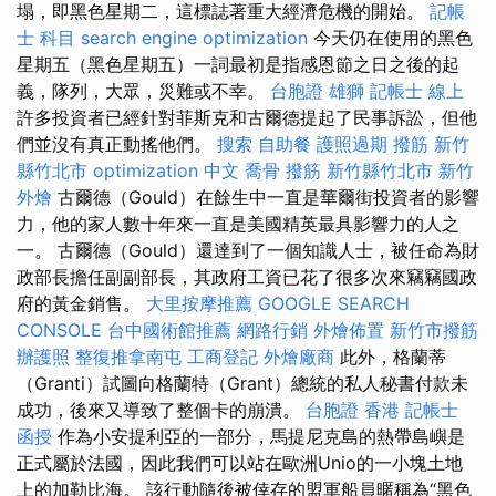
塌，即黑色星期二，這標誌著重大經濟危機的開始。
記帳
士 科目
search engine optimization
今天仍在使用的黑色
星期五（黑色星期五）一詞最初是指感恩節之日之後的起
義，隊列，大眾，災難或不幸。
台胞證 雄獅
記帳士 線上
許多投資者已經針對菲斯克和古爾德提起了民事訴訟，但他
們並沒有真正動搖他們。
搜索
自助餐
護照過期
撥筋 新竹
縣竹北市
optimization 中文
喬骨
撥筋 新竹縣竹北市
新竹
外燴
古爾德（Gould）在餘生中一直是華爾街投資者的影響
力，他的家人數十年來一直是美國精英最具影響力的人之
一。 古爾德（Gould）還達到了一個知識人士，被任命為財
政部長擔任副副部長，其政府工資已花了很多次來竊竊國政
府的黃金銷售。
大里按摩推薦
GOOGLE SEARCH
CONSOLE
台中國術館推薦
網路行銷
外燴佈置
新竹市撥筋
辦護照
整復推拿南屯
工商登記
外燴廠商
此外，格蘭蒂
（Granti）試圖向格蘭特（Grant）總統的私人秘書付款未
成功，後來又導致了整個卡的崩潰。
台胞證 香港
記帳士
函授
作為小安提利亞的一部分，馬提尼克島的熱帶島嶼是
正式屬於法國，因此我們可以站在歐洲Unio的一小塊土地
上的加勒比海。 該行動隨後被倖存的盟軍船員暱稱為“黑色