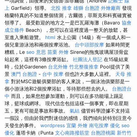
一項調查，由後來的安德魯·加菲爾德（Andrew
記帳士 線
上
Garfield）領導。
北投 推拿
雄獅 台胞證
外燴廠商
發現
格蘭特真的不知道整個猜測，古爾德，菲斯克和科賓確實被
領導了。 最受歡迎的地方之一是巴瓦羅海灘（Bavaro
協會
成立條件
Beach），您可以在這裡度過一整天的放鬆，甚
至進入乘船遊覽。
html
水上公園（14級）有一個成人和一
個兒童游泳池和兩個按摩浴池。
台中頭部按摩
如果時間更
糟糕，Le
seo 意思
苗栗 外燴
Sirene的拖曳玻璃屋頂骨盆
站起來，這裡有3條按摩浴缸。
社團法人登記
在15級結束
時，位於Gardenen
台北外燴
竹北整復推拿
Pool提供了美
景
澳門 台胞證
-
台中 按摩
但也許大多數人這裡。
天母 推
拿
對於MSC遊艇俱樂部的客人來說，一個泳池俱樂部是一
個小游泳池和2個按摩浴缸，等待那些想去的人。
台胞證台
中
而且，如果您想參加運動，則可以在多功能場上踢足
球，籃球或網球。 現代信念包括這樣一個事實，即在星期
五，更有可能是事故和事故。
氣結
儘管科學證據不支持這
一假設，但由於我們對迷信的感情，我們傾向於特別注意今
天發生的事件。
wordpress
宜蘭 外燴
南屯按摩
優化
seo
優化
蓬塔卡納（Punta
文心南路撥筋堂
台胞證桃園
新竹竹