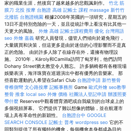
家的職業生涯，然後寫了越來越多的悲觀諷刺作。
竹北 筋
膜刀
北投 按摩
台胞證 高雄
記帳士 課程
massage
新竹竹
北撥筋
台胞證桃園
根據2008年英國的一項研究，星期五的
13日不是特別危險的一天，並且從統計學上看沒有比其他一
天更大的風險。
外燴 高雄
記帳士課程費用
優化 台灣用語
seo
外燴 嘉義
研究人員發現，儘管人們傾向於避免飛行，
大量購買和決策，但這更多是由於迷信的心理影響而不是真
正的危險。 由於許多人除了在線存在外，還擁有物理設
施。 2010年，Károly和Camilla訪問了匈牙利，他們訪問
Dohany Street猶太教堂令人難忘。 許多躺椅都有各種現場
娛樂表演，海洋珠寶在巡迴演出中都有優秀的音樂家。 那
些喜歡運動的人希望在Safari Club
台胞證申請
新竹整骨
脊椎側彎
文心路按摩
記帳事務所
Game
歐式外燴
seo教學
整骨 推拿
local seo
外燴 價格
社團法人登記申請
辦護照要
帶什麼
Reserves中觀看體育酒吧或自我級別的台球桌上的
多個視頻屏幕。 它們提供了難以想像的體驗，並在航運市
場上具有革命性的新穎性。
台胞證台中
GOOGLE
SEARCH CONSOLE
記帳士 普考
wordpress seo
它的不
同類別提供了所有獨特的機會，每個機會本身都成為目的