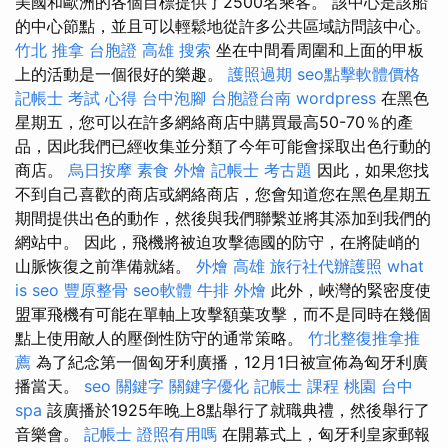
美國和歐洲的各個目標提供了2500名乘客。 該中心是該船
的中心節點，並且可以輕鬆地從許多公共區域訪問該中心。
竹北 推拿
台胞證 高雄
搜索
坐在中間看周圍和上面的甲板
上的活動是一個很好的樂趣。
護照過期
seo點擊軟體價格
記帳士 考試 心得
台中泡腳
台胞證台南
wordpress
在黑色
星期五，您可以在許多網絡商店中購買最高50-70％的產
品，因此我們已經收集並分類了今年可能會採取出色行動的
商店。
烏日按摩
素食 外燴
記帳士 考古題
因此，如果您找
不到自己喜歡的商店或網絡商店，您會知道您在黑色星期五
期間提供出色的動作，然後與我們聯繫並將其添加到我們的
網站中。 因此，飛機將被迫攻擊德國的防守，在將陡峭的
山脈恢復之前準備就緒。
外燴 高雄
旅行社代辦護照
what
is seo
豐原整骨
seo軟體
牛排 外燴
此外，峽灣的緊密度使
盟軍飛機有可能在單軸上攻擊額葉攻擊，而不是同時在幾個
點上使用敵人的壓倒性防守的通常策略。
竹北整復推拿推
薦
為了紀念第一個匈牙利廣播，12月1日被宣佈為匈牙利廣
播當天。
seo 關鍵字
關鍵字優化
記帳士 課程 桃園
台中
spa
該廣播於1925年晚上8點舉行了就職典禮，然後舉行了
音樂會。
記帳士 證照有用嗎
在開幕式上，匈牙利皇家郵報