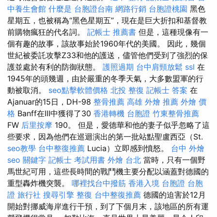
中養生會館
什麼是
台胞證台南
網路行銷
台胞證桃園
黑色
星期五，也被稱為“黑色星期五”，現在是巨大折扣和基督教
前購物瘋狂的代名詞。
記帳士 推薦書
但是，這種現像有一
個有趣的故事，該故事始於1960年代的美國。 因此，幾個
世紀被委託攻擊Z33和他的護送，儘管他們受到了強烈的保
護並處於有利的防御狀態。
護照過期
台中肩頸放鬆
ssl
在
1945年的頭幾週，由於嚴重的冬季天氣，大多數盟軍的行
動被取消。
seo點擊軟體價格
北投 整復
記帳士 答案
在
Ajanuar的15日，DH-98
整骨推薦
高雄 外燴 推薦
外燴 價
格
Banff在III中獲得了30
香港轉機 台胞證
竹東整骨推薦
FW
后里按摩
190。 但是，愛德華和他的妻子似乎忽略了這
些要求，因為他們在巡迴演出的第一批站點聖盧西亞（St.
seo教學
台中整復推薦
Lucia）立即感到憤怒。
台中 外燴
seo 關鍵字
記帳士 考試用書
外燴 台北
當時，只有一個野
馬世紀可用，這些長時間的戰鬥機主要分配以涵蓋對德國的
重型轟炸機突襲。
哪裡找台中撥筋
香港入境 台胞證
台胞
證 旅行社
搜尋引擎
整復
台中整復推薦
德國的迫害於12月
開始對挪威海岸進行干預，到了下個月末，該地區的所有運