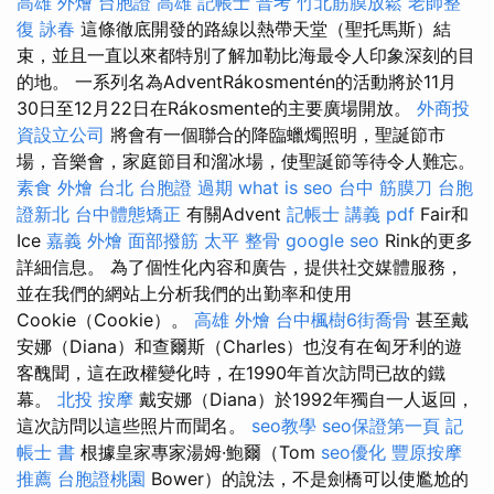
高雄 外燴
台胞證 高雄
記帳士 普考
竹北筋膜放鬆
老師整
復 詠春
這條徹底開發的路線以熱帶天堂（聖托馬斯）結
束，並且一直以來都特別了解加勒比海最令人印象深刻的目
的地。 一系列名為AdventRákosmentén的活動將於11月
30日至12月22日在Rákosmente的主要廣場開放。
外商投
資設立公司
將會有一個聯合的降臨蠟燭照明，聖誕節市
場，音樂會，家庭節目和溜冰場，使聖誕節等待令人難忘。
素食 外燴 台北
台胞證 過期
what is seo
台中 筋膜刀
台胞
證新北
台中體態矯正
有關Advent
記帳士 講義 pdf
Fair和
Ice
嘉義 外燴
面部撥筋
太平 整骨
google seo
Rink的更多
詳細信息。 為了個性化內容和廣告，提供社交媒體服務，
並在我們的網站上分析我們的出勤率和使用
Cookie（Cookie）。
高雄 外燴
台中楓樹6街喬骨
甚至戴
安娜（Diana）和查爾斯（Charles）也沒有在匈牙利的遊
客醜聞，這在政權變化時，在1990年首次訪問已故的鐵
幕。
北投 按摩
戴安娜（Diana）於1992年獨自一人返回，
這次訪問以這些照片而聞名。
seo教學
seo保證第一頁
記
帳士 書
根據皇家專家湯姆·鮑爾（Tom
seo優化
豐原按摩
推薦
台胞證桃園
Bower）的說法，不是劍橋可以使尷尬的