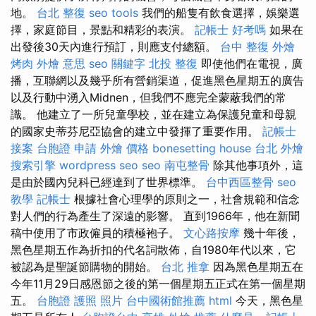
地。
台北 整復
seo tools
我們的船隻有飲食選擇，娛樂選
擇，家庭節目，景點和精彩的表演。
記帳士 好考嗎
如果在
出發後30天內進行預訂，則應支付總額。
台中 整復
外燴
烤肉
外燴 意思
seo 關鍵字
北投 整復
即使他們在電視，廣
播，互聯網以及幾乎所有營銷渠道，促進黑色星期五的廣告
以及行動中湧入Midnen，但我們不應完全蒙蔽我們的常
識。 他建立了一所兒童學校，並在建立為保護兒童和母親
的國家史蒂芬尼亞協會的建立中發揮了重要作用。
記帳士
接案
台胞證 申請
外燴 價格
bonesetting house
台北 外燴
搜索引擎
wordpress seo
seo
南屯整骨
除其他事項外，這
是由於國內兒科已經達到了世界標準。
台中西區整骨
seo
教學
記帳士
根據社會心理學的原則之一，社會規範和信念
對人們的行為產生了深遠的影響。 直到1966年，他在新聞
稿中使用了市政僱員的積極袍子。
文心路按摩
幾十年後，
黑色星期五作為折扣的代名詞散佈，自1980年代以來，它
被認為是聖誕節購物的開始。
台北 推拿
因為黑色星期五在
今年11月29日感恩節之後的第一個星期五正式在第一個星期
五。
台胞證 護照 照片
台中國術館推薦
html
今天，黑色星