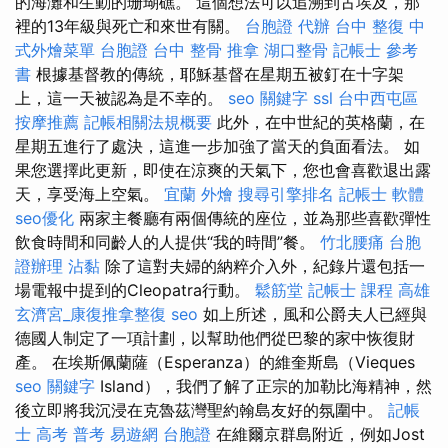
的海灘和生動的珊瑚礁。 這個想法可以追溯到古埃及，那
裡的13年級與死亡和來世有關。
台胞證 代辦
台中 整復
中
式外燴菜單
台胞證 台中
整骨 推拿
湖口整骨
記帳士 參考
書
根據基督教的傳統，耶穌基督在星期五被釘在十字架
上，這一天被認為是不幸的。
seo 關鍵字
ssl
台中西屯區
按摩推薦
記帳相關法規概要
此外，在中世紀的英格蘭，在
星期五進行了處決，這進一步加強了當天的負面看法。 如
果您選擇此更新，即使在涼爽的天氣下，您也會喜歡退出露
天，享受海上空氣。
宜蘭 外燴
搜尋引擎排名
記帳士 軟體
seo優化
兩家主餐廳有兩個傳統的座位，並為那些喜歡彈性
飲食時間和同齡人的人提供“我的時間”餐。
竹北腰痛
台胞
證辦理
沾黏
除了這對夫婦的納粹介入外，紀錄片還包括一
場電報中提到的Cleopatra行動。
鬆筋堂
記帳士 課程 高雄
玄濟宮_康復推拿整復
seo
如上所述，風和公爵夫人已經與
德國人制定了一項計劃，以幫助他們從巴黎的家中恢復財
產。 在埃斯佩蘭薩（Esperanza）的維奎斯島（Vieques
seo 關鍵字
Island），我們了解了正宗的加勒比海精神，然
後立即將我沉浸在克魯茲灣聖約翰島友好的氛圍中。
記帳
士 高考 普考
易遊網 台胞證
在維爾京群島附近，例如Jost