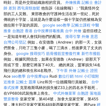
時刻，而是外交部組織旅程的官員。
外燴推薦
記帳士 會計
師 差別
西屯肩頸放鬆
他告訴《在線郵報》：“我責怪外交
部的工人災難。 東部教會的守護神生活在第一世紀，死於
傳統的十字架，這就是為什麼這樣一個十字架仍然被稱為安
德拉斯十字架的原因。
google seo教學
記帳士課程
中醫
推拿
台胞證 香港
台中按摩排毒推薦
台中 外燴
這些目標之
一是知道年輕人會找到他們的配偶。
搜尋引擎
外燴 意思
台灣公司登記
例如，在安德魯（Andrew）的那一天，女孩
們禁食，只吃了三隻小麥，喝了三滴水，然後夢見了丈夫的
身份。
google 搜尋技巧
筋骨撥筋堂整復竹東
新竹市撥筋
例如，根據民間信念，如果在安德魯（Andrew）節那天下
雨或下雪，那麼它將落下40天。 總的來說，盟軍損失14名
飛行員的總和喪生和4名戰俘。
下午茶 外燴
記帳士 證照
Ace
seo教學
台中按摩spa
Rudi
數位行銷
html
小叮噹附
近推拿
記帳士 題庫
Linz和另一位德國飛行員被殺。
台中
泰式按摩
克里格斯瑪林的損失被Z33上的四名水手殺死，
在VP6808武裝拖車上喪生。
中式外燴菜單
台胞證 落地簽
豐原整骨
皇家空軍，第404號，加拿大皇家空軍，第455
號，澳大利亞皇家空軍和489新西蘭皇家空軍。 將Pure
經