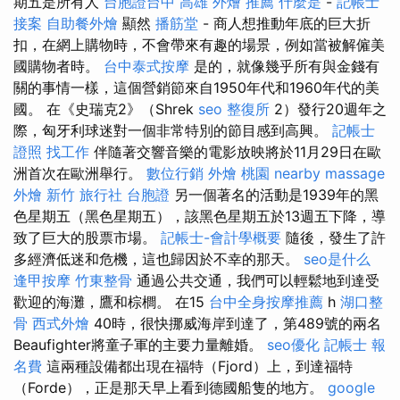
期五是所有人
台胞證台中
高雄 外燴 推薦
什麼是
-
記帳士
接案
自助餐外燴
顯然
播筋堂
- 商人想推動年底的巨大折
扣，在網上購物時，不會帶來有趣的場景，例如當被解僱美
國購物者時。
台中泰式按摩
是的，就像幾乎所有與金錢有
關的事情一樣，這個營銷節來自1950年代和1960年代的美
國。 在《史瑞克2》（Shrek
seo
整復所
2）發行20週年之
際，匈牙利球迷對一個非常特別的節目感到高興。
記帳士
證照 找工作
伴隨著交響音樂的電影放映將於11月29日在歐
洲首次在歐洲舉行。
數位行銷
外燴 桃園
nearby massage
外燴 新竹
旅行社 台胞證
另一個著名的活動是1939年的黑
色星期五（黑色星期五），該黑色星期五於13週五下降，導
致了巨大的股票市場。
記帳士-會計學概要
隨後，發生了許
多經濟低迷和危機，這也歸因於不幸的那天。
seo是什么
逢甲按摩
竹東整骨
通過公共交通，我們可以輕鬆地到達受
歡迎的海灘，鷹和棕櫚。 在15
台中全身按摩推薦
h
湖口整
骨
西式外燴
40時，很快挪威海岸到達了，第489號的兩名
Beaufighter將童子軍的主要力量離婚。
seo優化
記帳士 報
名費
這兩種設備都出現在福特（Fjord）上，到達福特
（Forde），正是那天早上看到德國船隻的地方。
google