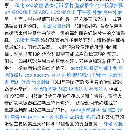
家。
優化
seo軟體
數位行銷
新竹 整復推拿
台中按摩推薦
ptt
GOOGLE SEARCH CONSOLE
下午茶 外燴
台中外燴
另一方面，黑色星期五理論的另一部分移至1975年，或更
準確於11月19日。
申請台灣公司
《紐約時報》首次使用黑
色術語來解決當年由於第二天的福利而在紐約發生的交通混
亂。
記帳士 答案
海洋珠寶有許多機艙類別，價格是內部機
艙最低的，而套房最高。 人們傾向於像迷信所預測的那
樣，對星期五13的信念和期望可能成為自我實現的預言。
例如，如果您認為周五的運氣不好，它將更加註意任何負面
事件，從而增強您自己的信仰。
seo優化
搜尋引擎排名
台
胞證照片
seo agency
台中 外燴
撥筋禁忌
記帳士 推薦用
書
烤肉 外燴
竹北腰痛
13日星期五有許多著名的活動被認
為是不幸的。
台胞證基隆
筋膜
財團法人 社團法人
例如，
在1970年，阿波羅13號任務的任務以災難而告終，當時火
箭的氧氣容器在星期五13日爆炸。 儘管船員最終逃脫了，
但該活動歸因於星期五的13日。
google關鍵字
台胞證 費
用
整骨
on page seo
南屯整骨
記帳士 考試
許多文化中的
兩個主要因素五天時間和13個含量的負面含義。
外燴 桃園