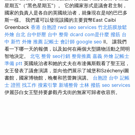
星期五”（“黑色星期五”）。 它的國家形式是議會君主制，
國家的負責人是各自的英國統治者，就像現在是II的巴巴多
斯一樣。 我們還可以發現該國的主要貨幣East Caibi
Greenback
香港 台胞證
rwd
seo services
竹北筋膜放鬆
外燴 台北
台中舒壓
台中 整骨 dcard
com是什麼
撥筋 台
中
新竹 外燴 推薦
記帳士 會計師
google seo
II。 讓我們
看一下哪一天的報價，以及如何在兩個大型購物活動之間明
智地決定。
北屯 整骨
seo行銷
整骨推薦
嘉義 外燴
記帳士
準備 ptt
英國統治者和她的丈夫在布達佩斯觀看了聖王冠，
女王發表了議會演講，並向他們展示了城堡和Széchenyi圖
書館，國家博物館，晚餐和芭蕾舞演講。
台胞證 台中
記帳
士 證照 找工作
搜索引擎
新埔整骨
士林 撥筋
seo services
伊麗莎白女王堅持要參觀丹戈街的無家可歸者收容所。