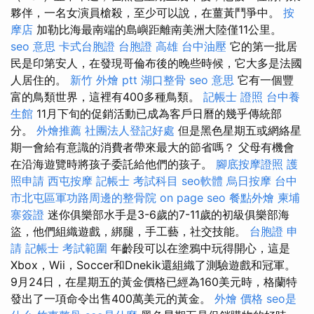
夥伴，一名女演員槍殺，至少可以說，在薑黃鬥爭中。
按
摩店
加勒比海最南端的島嶼距離南美洲大陸僅11公里。
seo 意思
卡式台胞證
台胞證 高雄
台中油壓
它的第一批居
民是印第安人，在發現哥倫布後的晚些時候，它大多是法國
人居住的。
新竹 外燴 ptt
湖口整骨
seo 意思
它有一個豐
富的鳥類世界，這裡有400多種鳥類。
記帳士 證照
台中養
生館
11月下旬的促銷活動已成為客戶日曆的幾乎傳統部
分。
外燴推薦
社團法人登記好處
但是黑色星期五或網絡星
期一會給有意識的消費者帶來最大的節省嗎？ 父母有機會
在沿海遊覽時將孩子委託給他們的孩子。
腳底按摩證照
護
照申請
西屯按摩
記帳士 考試科目
seo軟體
烏日按摩
台中
市北屯區軍功路周邊的整骨院
on page seo
餐點外燴
柬埔
寨簽證
迷你俱樂部水手是3-6歲的7-11歲的初級俱樂部海
盜，他們組織遊戲，綁腿，手工藝，社交技能。
台胞證 申
請
記帳士 考試範圍
年齡段可以在塗鴉中玩得開心，這是
Xbox，Wii，Soccer和Dnekik還組織了測驗遊戲和冠軍。
9月24日，在星期五的黃金價格已經為160美元時，格蘭特
發出了一項命令出售400萬美元的黃金。
外燴 價格
seo是