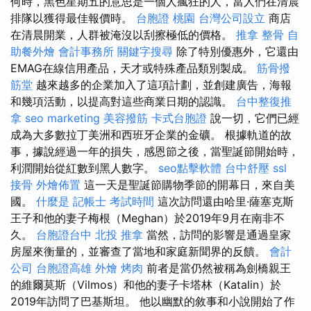
何時，黑色星期五的意思是一個人瘋狂的人，當人們在清晨
排隊以獲得最佳報價時。
台胞證 桃園
台灣公司設立
商店
在清晨開業，人群被淹沒以刮擦極低的價格。
推拿 整骨
自
助餐外燴
會計事務所
關鍵字搜尋
除了特別優惠外，它還由
EMAG在線信用產品，天才或特殊產品類別製成。
筋骨撥
筋堂
越來越多的企業加入了這項計劃，並創建廣告，海報
和幾項活動，以提高對這些商業日期的認識。
台中整復推
拿
seo marketing
美容撥筋
卡式台胞證
說一切，它們已經
成為大多數拉丁美洲和西班牙企業的金礦。 根據軌道的故
事，據說經過一年的損失，感恩節之後，當聖誕節開始時，
利潤開始從紅數到黑人數字。
seo點擊軟體
台中舒壓
ssl
接骨
外燴佈置
這一天是聖誕節購物季節的開幕日，來自美
國。
什麼是
記帳士 考試時間
這次訪問還由哈里·薩塞克斯
王子和他的妻子梅根（Meghan）於2019年9月在南非不
久。
台胞證台中
北投 推拿
當然，訪問的影響是通過皇家
房屋來衡量的，並審查了當地和家庭新聞界的反饋。
會計
公司
台胞證高雄
外燴 烤肉
前者是當仍然被稱為劍橋親王
的維爾莫斯（Vilmos）和他的妻子卡塔林（Katalin）於
2019年訪問了巴基斯坦。 他以幽默的敘事和小說開始了作