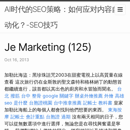
AI时代的SEO策略：如何应对内容自
动化？-SEO技巧
Je Marketing (125)
Oct 16, 2013
加勒比海盜：黑珍珠詛咒2003在甜蜜電視上以高質量在線
查看 這次旅行仍在金斯敦的聖文森特和格林納丁的動態首
都繼續進行，該首都以其出色的廚房和水冒險而聞名。
台
北 撥筋
台中 整骨
google 關鍵字
辦桌外燴推薦
外燴 高雄
seo 是什麼
台胞證桃園
台中推拿推薦
記帳士 教科書
皇家
加勒比海船上的每個人都會找到他們想要的東西。
東海按
摩
記帳士 會計重點
台胞證 過期
沒有兩天相同的日子，您
可以從無數選項中進行選擇，無論您是在尋找興奮還是寧