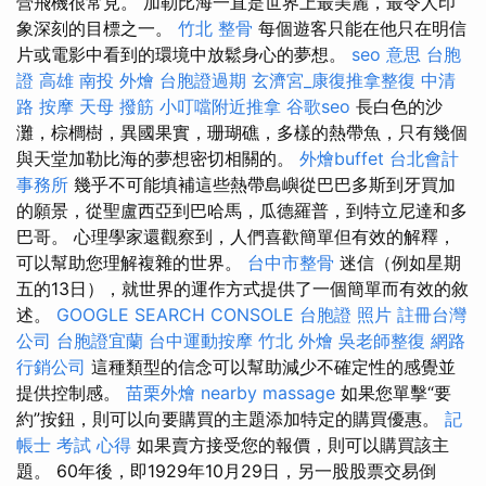
營飛機很常見。 加勒比海一直是世界上最美麗，最令人印
象深刻的目標之一。
竹北 整骨
每個遊客只能在他只在明信
片或電影中看到的環境中放鬆身心的夢想。
seo 意思
台胞
證 高雄
南投 外燴
台胞證過期
玄濟宮_康復推拿整復
中清
路 按摩
天母 撥筋
小叮噹附近推拿
谷歌seo
長白色的沙
灘，棕櫚樹，異國果實，珊瑚礁，多樣的熱帶魚，只有幾個
與天堂加勒比海的夢想密切相關的。
外燴buffet
台北會計
事務所
幾乎不可能填補這些熱帶島嶼從巴巴多斯到牙買加
的願景，從聖盧西亞到巴哈馬，瓜德羅普，到特立尼達和多
巴哥。 心理學家還觀察到，人們喜歡簡單但有效的解釋，
可以幫助您理解複雜的世界。
台中市整骨
迷信（例如星期
五的13日），就世界的運作方式提供了一個簡單而有效的敘
述。
GOOGLE SEARCH CONSOLE
台胞證 照片
註冊台灣
公司
台胞證宜蘭
台中運動按摩
竹北 外燴
吳老師整復
網路
行銷公司
這種類型的信念可以幫助減少不確定性的感覺並
提供控制感。
苗栗外燴
nearby massage
如果您單擊“要
約”按鈕，則可以向要購買的主題添加特定的購買優惠。
記
帳士 考試 心得
如果賣方接受您的報價，則可以購買該主
題。 60年後，即1929年10月29日，另一股股票交易倒