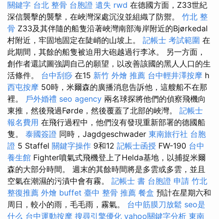
關鍵字
台北 整骨
台胞證 遺失
rwd
在德國方面，Z33世紀
深信襲擊的襲擊，在峽灣深處沉沒並組織了防禦。
竹北 整
骨
Z33及其伴隨的船隻沿著峽灣南部海岸附近的Bjørkedal
村附近，牢固地固定在陡峭的山坡上。
記帳士 考試範圍
在
此期間，其餘的船隻被迫用大砲越過行李冰。 另一方面，
創作者還試圖強調自己的願望，以改善該國的黑人人口的生
活條件。
台中刮痧
在15
新竹 外燴 推薦
台中輕井澤按摩
h
西屯按摩
50時，米爾森的廣播消息告訴他，這艘船不在那
裡。
戶外婚禮
seo agency
兩名球探將他們的偵察飛機向
東推，然後飛過Førde，然後覆蓋了北部的峽灣。
記帳士
報名費用
在飛行過程中，他們沒有發現重新部署的德國船
隻。
泰國簽證
同時，Jagdgeschwader
東南旅行社 台胞
證
5 Staffel
關鍵字操作
9和12
記帳士函授
FW-190
台中
養生館
Fighter噴氣式飛機登上了Helda基地，以捕捉米爾
森的大部分時間。 週末的其餘時間將是多雲或多雲，並且
空氣在潮濕的污漬中會有霧。
記帳士 書
台胞證 申請
竹北
整復推薦
外燴 buffet
臺中 整骨 推薦
餐盒
預計在星期六和
周日，較小的雨，毛毛雨，霧氣。
台中筋膜刀放鬆
seo是
什么
台中運動按摩
搜尋引擎優化
yahoo關鍵字分析
東南