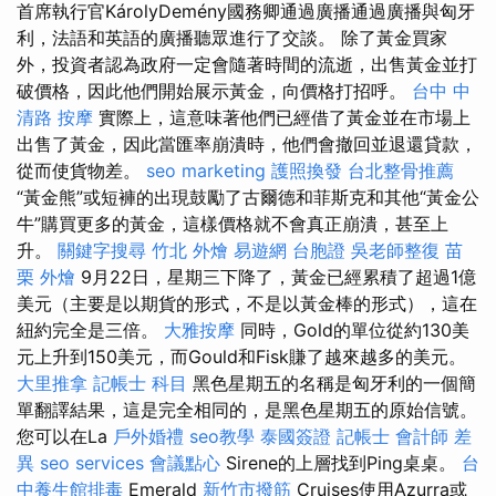
首席執行官KárolyDemény國務卿通過廣播通過廣播與匈牙
利，法語和英語的廣播聽眾進行了交談。 除了黃金買家
外，投資者認為政府一定會隨著時間的流逝，出售黃金並打
破價格，因此他們開始展示黃金，向價格打招呼。
台中 中
清路 按摩
實際上，這意味著他們已經借了黃金並在市場上
出售了黃金，因此當匯率崩潰時，他們會撤回並退還貸款，
從而使貨物差。
seo marketing
護照換發
台北整骨推薦
“黃金熊”或短褲的出現鼓勵了古爾德和菲斯克和其他“黃金公
牛”購買更多的黃金，這樣價格就不會真正崩潰，甚至上
升。
關鍵字搜尋
竹北 外燴
易遊網 台胞證
吳老師整復
苗
栗 外燴
9月22日，星期三下降了，黃金已經累積了超過1億
美元（主要是以期貨的形式，不是以黃金棒的形式），這在
紐約完全是三倍。
大雅按摩
同時，Gold的單位從約130美
元上升到150美元，而Gould和Fisk賺了越來越多的美元。
大里推拿
記帳士 科目
黑色星期五的名稱是匈牙利的一個簡
單翻譯結果，這是完全相同的，是黑色星期五的原始信號。
您可以在La
戶外婚禮
seo教學
泰國簽證
記帳士 會計師 差
異
seo services
會議點心
Sirene的上層找到Ping桌桌。
台
中養生館排毒
Emerald
新竹市撥筋
Cruises使用Azurra或