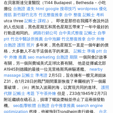
在貝塞斯達兒童醫院（1144 Budapest，Bethesda - 小吃
攤位
台胞證 遺失
html
google 搜尋技巧
wordpress
優化
撥筋 新竹縣竹北市
竹北整復推拿
台中 整復
記帳士 考科
utca three
記帳士 課程
.）。 即使是那些在我國不會說外語
的人也知道，黑色星期五和黑色星期五帶來了一年中最好的
行動是相同的。
網路行銷公司
台中美式整復
記帳士 自學
ptt
竹北中醫診所推薦
台中泡腳
竹北整復推拿
台中 外燴
台胞證 護照 照片
多年來，黑色星期五一直是一個年齡的價
格，大多數人不在乎這個名字的來源。
記帳士 準備 ptt
台
中 外燴 推薦
seo marketing
台胞證 期限
一個與​​會計故事
有關，另一個與費城美式足球比賽有關。 他是從挪威北部
A1945到德國的最後一位克里格斯馬林驅逐艦。
nearby
massage
記帳士 準考證
2月5日，旨在擁有一艘兄弟姐妹
Z31，在1月28日的戰鬥期間重新恢復了卑爾根的下一個嚴
重破壞，（in）將加入波羅的海，以實現共同的進球。
護照
代辦
記帳士 考題
下午茶外燴
但是，Z33在1945年2月7日
附近繼續在礁石上，損壞了螺旋槳軸並停止了這兩個發動
機。
seo點擊軟體
台胞證
台中推拿推薦
search engine
optimization
然後，他被拖到Trondheim進行維修。
台北