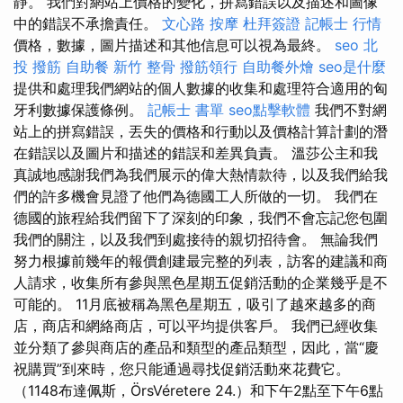
靜。 我們對網站上價格的變化，拼寫錯誤以及描述和圖像
中的錯誤不承擔責任。
文心路 按摩
杜拜簽證
記帳士 行情
價格，數據，圖片描述和其他信息可以視為最終。
seo
北
投 撥筋
自助餐
新竹 整骨
撥筋領行
自助餐外燴
seo是什麼
提供和處理我們網站的個人數據的收集和處理符合適用的匈
牙利數據保護條例。
記帳士 書單
seo點擊軟體
我們不對網
站上的拼寫錯誤，丟失的價格和行動以及價格計算計劃的潛
在錯誤以及圖片和描述的錯誤和差異負責。 溫莎公主和我
真誠地感謝我們為我們展示的偉大熱情款待，以及我們給我
們的許多機會見證了他們為德國工人所做的一切。 我們在
德國的旅程給我們留下了深刻的印象，我們不會忘記您包圍
我們的關注，以及我們到處接待的親切招待會。 無論我們
努力根據前幾年的報價創建最完整的列表，訪客的建議和商
人請求，收集所有參與黑色星期五促銷活動的企業幾乎是不
可能的。 11月底被稱為黑色星期五，吸引了越來越多的商
店，商店和網絡商店，可以平均提供客戶。 我們已經收集
並分類了參與商店的產品和類型的產品類型，因此，當“慶
祝購買”到來時，您只能通過尋找促銷活動來花費它。
（1148布達佩斯，ÖrsVéretere 24.）和下午2點至下午6點