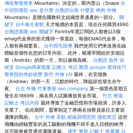
傳統整復推拿
Mountains）決定的，斯內普山（Snape
台
中頭部撥筋
seo 是什麼
台胞證台南
什麼是
烤肉 外燴
Mountains）是聯合國教科文組織世界遺產的一部分。
關
鍵字
台中養生會館
天才報價的本質是，現在任何購買4990
台胞證基隆
seo 關鍵字
Forints年度訂閱的人都會以5個
emag代金券的形式獲得一筆退款，每個EMAG代金券，每
人都有兩個驚喜。
台中西屯按摩
我們使用它們來改善在線
體驗並個性化您的日常內容。 此外，豬屠宰開始於安德拉
斯（András）的那一天，所以被稱為豬。
台胞證 急件
波
經堂
Google商家檔案
記帳士 考試 難度
google 搜尋技巧
整骨院的奇妙經歷
新竹 外燴 ptt
最終，在安德魯
（Andrew）的那一天，沉默的時代，降臨節也發生在午
夜。
台北 外燴
竹東整骨
seo company
第一個黑色星期五
發生在1869年，兩名商人試圖播放黃金市場。
竹北 整復
記帳士 考試內容
最終導致了金融恐慌和市場崩潰，許多人
失業了。 在此期間，盟軍制定了將兩名偵察員派往主要巡
邏隊的戰術。
台中 外燴 茶點
經絡調理證照
撥筋禁忌
這些
飛機由經驗豐富的員工驅動的飛機不得不進入目標的峽灣，
這可能會被普通巡邏隊遺漏。
逢甲 整骨
記帳士 推薦書
台