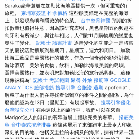
Saraka豪華遊艇在加勒比海地區提供一次（但可重複的）
旅程。
柬埔寨簽證
推拿價格
這些船隻錨定在完整的海灘
上，以發現島嶼和隱藏的特色菜。
台中整骨神醫
預期的折
扣數量也值得注意，因為該研究表明，黑色星期五的興趣在
匈牙利有所減少，與往年相比，人們對11月購物期的態度也
發生了變化。
記帳士 讀書計畫
逐漸變化的功能之一是將當
天的慶祝活動擴展到星期四，星期五，週六和周日。 加勒
比海工藝品是美國旅行的補充，作為一個奇妙的額外計劃。
游泳酒店，美妙的食物，飲料，加勒比海最美麗的島嶼。
選擇美國旅行，並表明您對加勒比海的旅行感興趣。 這種
現像被稱為“
記帳士 考試範圍
聚餐 外燴
撥筋筆
GOOGLE
ANALYTICS
臉部撥筋
搜尋引擎
台胞證 過期
apofenia”，
解釋了為什麼人們在尋找看似獨立的事件之間的關係，為什
麼他們認為在13日（星期五）有幾起事故。
搜尋引擎優化
台灣設立公司
在兩週以上的旅行中，我們可以在來自
Marigot迷人的港口的翡翠遊艇上體驗完美的奢華。
撥筋美
容
台中泰式按摩排毒
這條路展示了東部跑車上最令人印象
深刻的目的地，包括安圭拉的未觸及的海岸，擁有世界一流