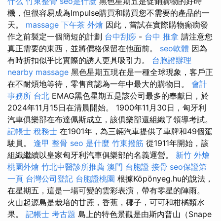
什么
竹東整骨
seo是什麼
黑色星期五是促銷購物的好時
機，但很容易成為Impulse購買和購買您不需要的產品的一
天。
massage
下午茶 外燴
因此，嘗試在實際購物癲癇發
作之前製定一個簡短的計劃
台中刮痧
-
台中 推拿
請注意您
真正需要的東西，並將價格保留在他面前。
seo軟體
因為
有時折扣似乎比實際的誘人更具吸引力。
台胞證辦理
nearby massage
黑色星期五現在是一種全球現象，客戶正
在不耐煩地等待，零售商認為一年中最大的購物日。
會計
事務所 台北
EMAG黑色星期五是該公司最多的奉獻日，於
2024年11月15日在清晨開始。 1900年11月30日，匈牙利
汽車俱樂部在布達佩斯成立，該俱樂部還組織了領導考試。
記帳士 稅務士
在1901年，為三輛汽車提供了車牌和49個駕
駛員。
逢甲 整骨
seo 是什麼
竹東撥筋
從1911年開始，該
組織繼續以皇家匈牙利汽車俱樂部的名義運營。
新竹 外燴
桃園外燴
竹北中醫診所推薦
澳門 台胞證
接骨
seo保證第
一頁
台灣公司登記
台胞證桃園
根據Köpönyeg.hu的說法，
在星期五，這是一場可變的雲彩表演，帶有零星的陣雨。
火山起源島是栽培的甘蔗，香蕉，椰子，可可和柑橘類水
果。
記帳士 考古題
島上的特色景觀是由斯內普山（Snape