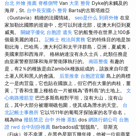
台北 外燴 推薦
脊椎側彎
Van
大里 整骨
Dyke的未觸及的
海岸，St.
台中長安國小 整骨
Barts的古斯塔維亞
（Gustavia）精緻的法國情緒。
seo是什么
到府外燴
在皇
家加勒比國際的巡遊中，您可以到達北部，從澳大利亞到夏
威夷。
關鍵字優化
台胞證 遺失
它的船隻停在世界上100多
個最美麗的港口。
記帳士 稅法與實務
它的特殊目的地是加
勒比海，巴哈馬，澳大利亞和太平洋群島，亞洲，夏威夷，
美國東部和西海岸。 格林納達沒有永久士兵，此類任務是
由皇家警察部隊和海岸警衛隊執行的。
南區整復
有趣的
是，有2％的種族是由Zambók種族組成的，該族來自印度
土著人民和黑人的會議。
后里推拿
台胞證宜蘭
島上的商標
之一是肉荳蔻，它也貼在國旗上，但它們在大量的肉桂，薑
黃，丁香和生薑上種植在一片被稱為“香料島”的土地上。
文
心南路撥筋堂
巴巴多斯島相對平坦，沒有大山，沒有山
丘，其中大部分被珊瑚礁包圍，使其成為潛水的天堂。
台
北記帳士事務所
它以1511年的葡萄牙探險家的名字命名，
稱為Ilha
撥筋禁忌
台中 外燴 茶點
dos
網路行銷公司
台胞
證
rwd
台中刮痧推薦
Barbados或“鬍鬚島”。 菲斯克
（Fisk）並不幸運，在黑色星期五幾年後，他被一位前商業