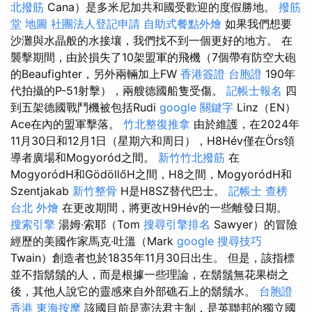
北撥筋
Cana）是多米尼加共和國受歡迎的度假勝地。
撥筋
堂 地圖
社團法人登記申請
自助式餐點外燴
如果我們想要
沙灘與水晶般的水接壤，我們找不到一個更好的地方。 在
襲擊期間，由於損失了10架盟軍的飛機（7個帶有防空大砲
的Beaufighter，另外兩輛加上FW
香港簽證 台胞證
190年
代拍攝的P-51射擊），兩艘德國船隻受傷。
記帳士報名
四
到五架德國戰鬥機被包括Rudi
google 關鍵字
Linz（EN）
Ace在內的盟軍擊落。
竹北整復推拿
由於維護，在2024年
11月30日和12月1日（星期六和周日），H8Hév僅在Örs領
導者廣場和Mogyoród之間。
新竹竹北撥筋
在
MogyoródH和GödöllőH之間，H8之間，MogyoródH和
Szentjakab
新竹整骨
H是H8SZ替代巴士。
記帳士 查榜
台北 外燴
在更改期間，將更改H9Hév的一些離發日期。
搜索引擎
湯姆·索耶（Tom
搜尋引擎排名
Sawyer）的冒險
經歷的美國作家馬克·吐溫（Mark
google 搜尋技巧
Twain）創造者也於1835年11月30日出生。 但是，該指標
並不指鬍鬚的人，而是根據一些理論，在鬍鬚無花果樹之
後，其他人說它的靈感來自外部礁石上的鬍鬚水。
台胞證
香港
東海按摩
該國目前是憲法君主制，是英聯邦的獨立國