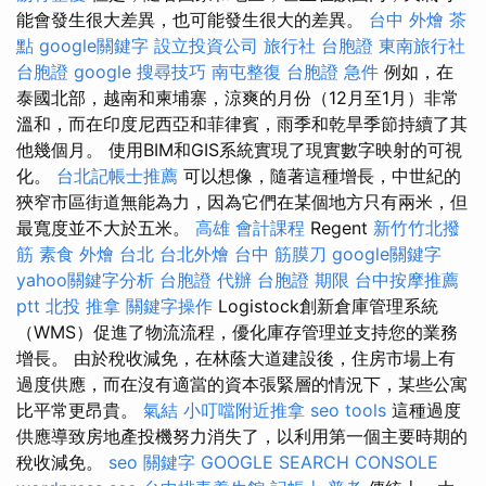
能會發生很大差異，也可能發生很大的差異。
台中 外燴 茶
點
google關鍵字
設立投資公司
旅行社 台胞證
東南旅行社
台胞證
google 搜尋技巧
南屯整復
台胞證 急件
例如，在
泰國北部，越南和柬埔寨，涼爽的月份（12月至1月）非常
溫和，而在印度尼西亞和菲律賓，雨季和乾旱季節持續了其
他幾個月。 使用BIM和GIS系統實現了現實數字映射的可視
化。
台北記帳士推薦
可以想像，隨著這種增長，中世紀的
狹窄市區街道無能為力，因為它們在某個地方只有兩米，但
最寬度並不大於五米。
高雄 會計課程
Regent
新竹竹北撥
筋
素食 外燴 台北
台北外燴
台中 筋膜刀
google關鍵字
yahoo關鍵字分析
台胞證 代辦
台胞證 期限
台中按摩推薦
ptt
北投 推拿
關鍵字操作
Logistock創新倉庫管理系統
（WMS）促進了物流流程，優化庫存管理並支持您的業務
增長。 由於稅收減免，在林蔭大道建設後，住房市場上有
過度供應，而在沒有適當的資本張緊層的情況下，某些公寓
比平常更昂貴。
氣結
小叮噹附近推拿
seo tools
這種過度
供應導致房地產投機努力消失了，以利用第一個主要時期的
稅收減免。
seo 關鍵字
GOOGLE SEARCH CONSOLE