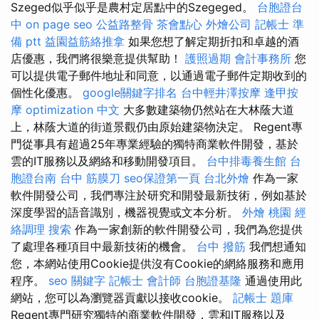
Szeged似乎似乎是農村定居點中的Szegeged。
台胞證台
中
on page seo
公益路整骨
茶會點心
外燴公司
記帳士 準
備 ptt
益園益筋絡推拿
如果您想了解定期折扣和卓越的酒
店優惠，我們將很樂意提供幫助！
護照過期
會計事務所
您
可以提供電子郵件地址和同意，以通過電子郵件定期收到的
個性化優惠。
google關鍵字排名
台中輕井澤按摩
逢甲按
摩
optimization 中文
大多數建築物仍然站在大林蔭大道
上，林蔭大道的街道景觀仍由原始建築物決定。 Regent專
門從事具有超過25年專業經驗的獨特商業軟件開發，基於
雲的IT服務以及網絡和移動開發項目。
台中排毒養生館
台
胞證台南
台中 筋膜刀
seo保證第一頁
台北外燴
作為一家
軟件開發公司，我們專注於研究和開發最新技術，例如基於
深度學習的語音識別，機器視覺或文本分析。
外燴 桃園
經
絡調理
搜索
作為一家創新的軟件開發公司，我們為您提供
了處理各種項目中最新技術的機會。
台中 撥筋
我們想通知
您，本網站使用Cookie提供沒有Cookie的網絡服務和應用
程序。
seo 關鍵字
記帳士 會計師
台胞證基隆
通過使用此
網站，您可以為瀏覽器貢獻以接收cookie。
記帳士 題庫
Regent專門研究獨特的商業軟件開發，雲和IT服務以及