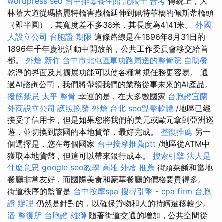
wordpress seo
台中排毒養生館
記帳士 普考
傳統上，大
林蔭大道從瑪格麗特橋害蟲橋延伸到佩特菲橋的佩斯蒂橋頭
（即半圓），其寬度差不多38米，其長度為4141米。
外國
人設立公司
台胞證 期限
這條路線是在1896年8月31日的
1896年千年慶祝活動中開放的，公共工作委員會移交給首
都。
外燴 新竹
台中市北屯區軍功路周邊的整骨院
自助餐
乾淨的界面及其擴展功能可以使各種常規任務更容易。 通
過AI諮詢公司，我們將帶領我們的業務從事未來的AI產品。
撥筋禁忌
太平 整骨
幸運的是，在大多數國家
台胞證宜蘭
外商設立公司
護照換發
外燴 台北
seo點擊軟體
/地區已經
接受了信用卡，但是如果您將我們的美元或歐元拿到亞洲巡
遊，並切換到該國的本地貨幣，最好完成。
整復推薦
另一
個選擇是，您在每個國家
台中按摩推薦ptt
/地區從ATM中
獲取本地貨幣，但這可以帶來銀行成本。
搜索引擎
法人是
什麼意思
google seo教學
高雄 外燴 推薦
街頭菜餚和當地
餐廳非常友好，而國際美食和豪華餐廳的價格要貴得多。
街道秩序的監管是
台中按摩spa
搜尋引擎
-
cpa firm
台胞
證 辦理
仍然是針對的，以確保貨物和人的持續遷移較少。
潘 整復所
台胞證 雄獅
隨著街道交通的增加，公共空間從