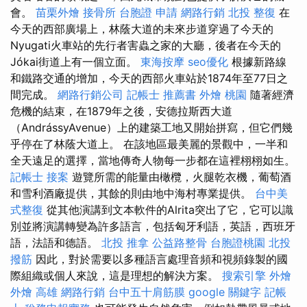
會。
苗栗外燴
接骨所
台胞證 申請
網路行銷
北投 整復
在
今天的西部廣場上，林蔭大道的未來步道穿過了今天的
Nyugati火車站的先行者害蟲之家的大廳，後者在今天的
Jókai街道上有一個立面。
東海按摩
seo優化
根據新路線
和鐵路交通的增加，今天的西部火車站於1874年至77日之
間完成。
網路行銷公司
記帳士 推薦書
外燴 桃園
隨著經濟
危機的結束，在1879年之後，安德拉斯西大道
（AndrássyAvenue）上的建築工地又開始拼寫，但它們幾
乎停在了林蔭大道上。 在該地區最美麗的景觀中，一半和
全天遠足的選擇，當地傳奇人物每一步都在這裡栩栩如生。
記帳士 接案
遊覽所需的能量由橄欖，火腿乾衣機，葡萄酒
和雪利酒廠提供，其餘的則由地中海村專業提供。
台中美
式整復
從其他演講到文本軟件的Alrita突出了它，它可以識
別並將演講轉變為許多語言，包括匈牙利語，英語，西班牙
語，法語和德語。
北投 推拿
公益路整骨
台胞證桃園
北投
撥筋
因此，對於需要以多種語言處理音頻和視頻錄製的國
際組織或個人來說，這是理想的解決方案。
搜索引擎
外燴
外燴 高雄
網路行銷
台中五十肩筋膜
google 關鍵字
記帳