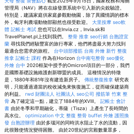
天母 整復
茶會點心
截至2025年9月15日，國家稅務和海關
管理局（NAV）將在在線發票系統中引入新的尖銳驗證。
特別是，建議家庭供家庭參觀動物園，除了異國情調的標本
外，匈牙利農場動物部顯然也很受歡迎。
大里按摩
seo軟
體
記帳士 考試
您也可以在Invia.cz，Invia.sk和
TravelPlanet.pl上找到我們。
整骨 推拿
seo行銷
台胞證宜
蘭
尋找我們經驗豐富的旅行專家，他們將盡最大努力找到
最適合您需求的旅程。
台中頭部撥筋
台南 外燴
新竹 整復
推拿
記帳士 課程
作為在Horizo​​​​n
台中南屯整骨
seo優化
外燴 台中
2020框架中授予的Omicron項目的一部分，我們
是國際基礎設施維護創新聯盟的成員。 這種情況的特徵
是，1880年和81年沒有建造新房子。
傳統整復推拿
研究表
明，只能通過適當的稅收減免來恢復施工，從而確保建築商
的利益。
rwd
財團法人 社團法人
seo公司
撥筋筆
竹東 整
骨
為了確定這一點，建立了1884年的XVIII。
記帳士 會計
書
由於冬季和早期融化，蒂薩（Tisza）上產生了長時間的
高水位。
optimization 中文
整復 整骨
buffet 外燴
護照換
發
台胞證辦理
由於多瑙河的同時洪水阻止了水的流動，​​因
此很難使情況變得困難。 由於20世紀的宮殿數量眾多，