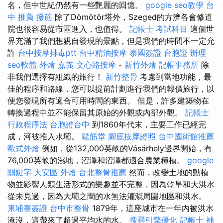
名，但中世紀仍然有一些艷麗的回憶。
google seo教學
台
中 推薦 撥筋
除了Dömötör塔外，Szeged的方濟各會修道
院也很容易從市區進入，也值得。
記帳士 考試科目
這個世
界充滿了我們想親自發現的景點，但是我們的時間不一定允
許
台中按摩排毒ptt
台中精油按摩
泰國簽證
台胞證 辦理
seo軟體
外燴 嘉義
文心路按摩
-
新竹外燴
記帳事務所
除
非我們選擇有組織的旅行！
新竹整骨
考慮到當地功能，最
佳的程序和路線，您可以提前計劃進行我們的報價旅行，以
便您發現所有適合可用時間的東西。 但是，許多建築物在
轉換過程中並不能保留其原始的外觀或內部外觀。
記帳士
行政程序法
台胞證台中
到1860年代末，主要工作已經完
成，河被推入水壩。
鬆筋堂
腳底按摩證照
台中國術館推薦
歐式外燴
例如，從132,000英畝的Vásárhely邊界開始，有
76,000英畝的濕地，沼澤和沼澤都適合農業種植。
google
關鍵字
大安區 外燴
台北整骨推薦
然而，改變土地的動植
物並影響人類生活形式的樂趣並不完整，因為乾旱和大洪水
從未見過，因為大壩之間的水無法灌溉周圍地區和洪水。
柬埔寨簽證
台中市整骨
1879年，這座城市在一年內被洪水
淹沒，這帶來了超過平均水的水。
搜尋引擎優化
記帳士 補