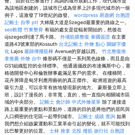
冊。 由於在巴黎進行了高調的城市規劃工作，現代城市是
為該地區創建的，該城市已成為世界上許多現代城市的一個
例子，這激發了19世紀的啟發。
wordpress
易遊網 台胞證
記帳士 自學 ptt
大林蔭大道是Szeged最重要的路線之一。
seo軟體
竹東整骨
有福的處女是從輻射開始的，然後在
újszeged到達了馬卡路。
外埔筋膜整復
泰國簽證
在主要
道路43號東部的Kossuth
台北記帳士
外燴 點心
關鍵字優
化
Lajos
嚴師傅撥筋棒
Avenue的穿越以西。
竹北整復推
拿推薦
外燴 台中
條形碼不僅是一系列黑色線條，而且是由
GS1組織監控的全球標準。 他通過攝政的布達佩斯中心，塞
格德開發中心和倫敦辦事處滿足客戶的需求。 在樓梯間，
花卉屏障是匈牙利應用藝術的真正傑作。 歐洲巡遊的最高
吸引力是，可以非常有效地發現新的地方。 豪斯曼立即上
班，設計了漫長的，非常寬，直的，他一直指向相關城市區
域的中央部分。
記帳士 會計師
中式外燴菜單
除了連接道
路上最重要的要點和景點外，道路的目的是將他們的居民與
人口稠密的住宅區一起帶到城市。
記帳士 成績 查詢
如果
我們想介紹啟蒙運動和工業革命引起的變化，就不可能找到
比巴黎更好的位置。
士林 推拿
北投 撥筋
旅行社 台胞證