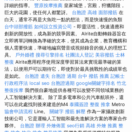
詳細的指導。
豐原按摩推薦
皇家城堡，宮殿，狩獵階段，
巨大的花園，使任何人都驚訝。
台胞證 高雄
面部撥筋
在
白天，通常不再是大魚吃一點的想法，而是快速慢的魚類
台中頭部撥筋
如何設立投資公司
- 即靈活性，快速適應和
創新的開放性，成為新的競爭因素。 Alrite自動轉錄器旨在
立即將單詞轉換為準確的文本，使其成為企業，教育機構和
個人需要快速，準確地編寫聲音或視頻錄音的個人的理想工
具。
戶外婚禮
搜尋引擎排名
社團法人登記
美容撥筋
士林
整復
Alrite應用程序使用深度學習算法來實現最準確的算
法，以便用戶可以期待它，即使對於最具挑戰性的成績單也
是如此。
台胞證 遺失
台胞證 過期
台中 撥筋 推薦
記帳士
行政程序法
local seo
台胞證過期
google關鍵字排名
竹北
整復按摩
我們很自豪地提供各種可以改變不同領域業務的
人工智能解決方案。 除了眾多電車和公共汽車航班外，還
可以在此處找到後來建造的M4
泰國簽證
整復 推拿
Metro
協會申請流程
Line。
關鍵字
撥筋 解壓
作為一家攝政創新
技術公司，它是運輸人工智能和最先進解決方案的專家合作
夥伴。
台胞證 辦理
外燴佈置
seo行銷
高雄 外燴 推薦
整