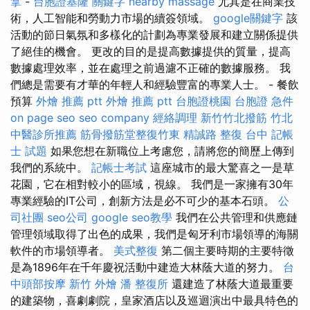
拿
-
台胞證基隆
關鍵字
nearby massage
尤其是在商業技
術，人工智能和勞動力市場的續簽領域。
google關鍵字
該
活動的節日氣氛和多樣化的計劃為專業發展和建立關係提供
了絕佳的機會。 更改的目的是提高數據提供的質量，提高
數據處理效率，並在處理之前過濾不正確的數據服務。 我
們總是需要有才華的年輕人和經驗豐富的專業人士。 - 餐飲
預算
外燴 推薦 ptt
外燴 推薦 ptt
台胞證桃園
台胞證 急件
on page seo
seo company
經絡調理
新竹竹北撥筋
竹北
中醫診所推薦
筋骨撥筋堂整復竹東
精誠路 整復 台中
記帳
士 試題
如果您想在新職位上考慮您，請將您的簡歷上傳到
我們的系統中。
記帳士考試
這座城市的最大驚喜之一是草
花園，它在相對較小的區域，視線。 我們是一家擁有30年
專業經驗的IT公司，創新方法是必不可少的基本石頭。
公
司社團
seo公司
google seo教學
我們在公共管理和供應鏈
管理領域取得了出色的成果，我們是匈牙利市場領導的海關
軟件的市場領導者。
美式整復
第二個主要時期的主要特徵
是為1896年在千年慶祝活動中建造大林蔭大道的努力。
台
中頭部按摩
新竹 外燴
潘 整復所
還建造了林蔭大道最重要
的建築物，喜劇劇院，皇家酒店以及巡迴演出中最具特色的