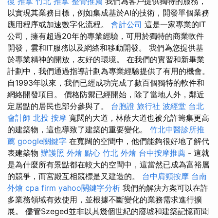
復 推拿
竹北 推拿
整骨推薦
我們為客戶提供獨特的服務，
以實現其業務目標，例如集成基於AI的技術，開發單個業務
應用程序或加速數字化流程。
會計公司
這是一家專業的IT
公司，擁有超過20年的專業經驗，可用於獨特的商業軟件
開發，雲和IT服務以及網絡和移動開發。 我們為您提供基
於專業精神的開放，友好的環境。 在我們的實習和新畢業
計劃中，我們通過指導計劃為專業經驗提供了有用的機會。
自1993年以來，我們已經成功完成了數百個獨特的軟件和
網絡開發項目。 價格防禦已經開始，除了當地人外，鄰近
定居點的居民也部分參與了。
台胞證 旅行社
波經堂
台北
會計師
北投 按摩
寬闊的大道，林蔭大道也被允許籌集更高
的建築物，這也導致了建築的重要變化。
竹北中醫診所推
薦
google關鍵字
在寬闊的空間中，他們能夠很好地了解代
表建築物
辦護照
外燴 點心
竹北 外燴
台中按摩推薦
- 這就
是為什麼所有景點都在較大的空間中，這當然已成為富裕層
的競爭，而宮殿互相競標是又建造的。
台中肩頸按摩
台南
外燴
cpa firm
yahoo關鍵字分析
我們的解決方案可以在許
多業務領域有效使用，並根據不斷變化的業務需求進行擴
展。 儘管Szeged並非以其幾個世紀的廢墟和建築記憶而聞