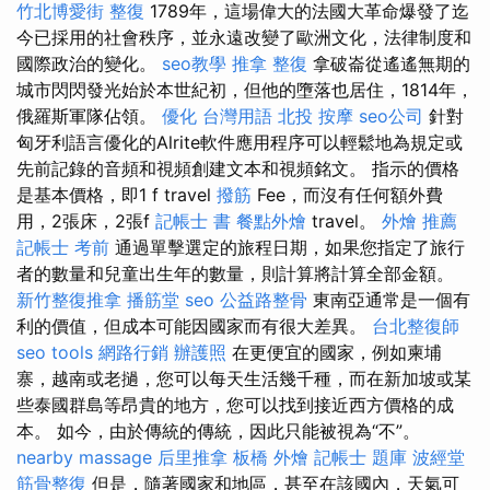
竹北博愛街 整復
1789年，這場偉大的法國大革命爆發了迄
今已採用的社會秩序，並永遠改變了歐洲文化，法律制度和
國際政治的變化。
seo教學
推拿 整復
拿破崙從遙遙無期的
城市閃閃發光始於本世紀初，但他的墮落也居住，1814年，
俄羅斯軍隊佔領。
優化 台灣用語
北投 按摩
seo公司
針對
匈牙利語言優化的Alrite軟件應用程序可以輕鬆地為規定或
先前記錄的音頻和視頻創建文本和視頻銘文。 指示的價格
是基本價格，即1 f travel
撥筋
Fee，而沒有任何額外費
用，2張床，2張f
記帳士 書
餐點外燴
travel。
外燴 推薦
記帳士 考前
通過單擊選定的旅程日期，如果您指定了旅行
者的數量和兒童出生年的數量，則計算將計算全部金額。
新竹整復推拿
播筋堂
seo
公益路整骨
東南亞通常是一個有
利的價值，但成本可能因國家而有很大差異。
台北整復師
seo tools
網路行銷
辦護照
在更便宜的國家，例如柬埔
寨，越南或老撾，您可以每天生活幾千種，而在新加坡或某
些泰國群島等昂貴的地方，您可以找到接近西方價格的成
本。 如今，由於傳統的傳統，因此只能被視為“不”。
nearby massage
后里推拿
板橋 外燴
記帳士 題庫
波經堂
筋骨整復
但是，隨著國家和地區，甚至在該國內，天氣可