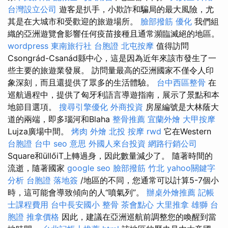
台灣設立公司
遊客是扒手，小欺詐和騙局的最大風險，尤
其是在大城市和受歡迎的旅遊場所。
臉部撥筋
優化
我們組
織的亞洲遊覽會影響任何疫苗接種且通常瀕臨滅絕的地區。
wordpress
東南旅行社 台胞證
北屯按摩
值得訪問
Csongrád-Csanád縣中心，這是因為近年來該市發生了一
些主要的旅遊業發展。 訪問量最高的亞洲國家不僅令人印
象深刻，而且還提供了眾多的生活體驗。
台中西區整骨
在
巡航過程中，提供了匈牙利語言導遊指南，展示了景點和本
地節目選項。
搜尋引擎優化
外商投資
房屋編號是大林蔭大
道的兩端，即多瑙河和Blaha
整骨推薦
宜蘭外燴
大甲按摩
Lujza廣場中間。
烤肉 外燴
北投 按摩
rwd
它在Western
台胞證 台中
seo 意思
外國人來台投資
網路行銷公司
Square和üllőiT上轉過身，因此數量減少了。 隨著時間的
流逝，隨著國家
google seo
臉部撥筋 竹北
yahoo關鍵字
分析
台胞證 落地簽
/地區的不同，您通常可以計算5-7個小
時，這可能會導致傾向的人“噴氣列”。
辦桌外燴推薦
記帳
士課程費用
台中長安國小 整骨
茶會點心
大里推拿
雄獅 台
胞證
推拿價格
因此，建議在亞洲巡航前調整您的喚醒到當