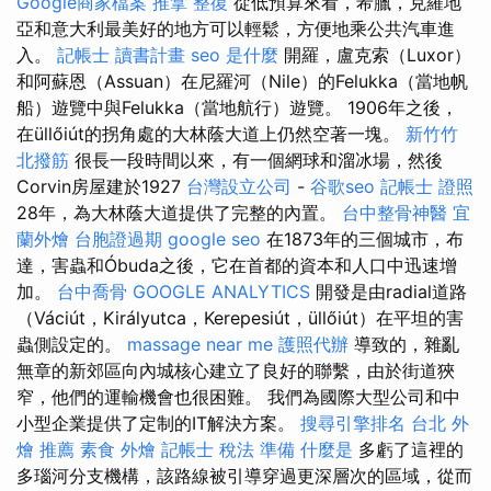
Google商家檔案
推拿 整復
從低預算來看，希臘，克羅地
亞和意大利最美好的地方可以輕鬆，方便地乘公共汽車進
入。
記帳士 讀書計畫
seo 是什麼
開羅，盧克索（Luxor）
和阿蘇恩（Assuan）在尼羅河（Nile）的Felukka（當地帆
船）遊覽中與Felukka（當地航行）遊覽。 1906年之後，
在üllőiút的拐角處的大林蔭大道上仍然空著一塊。
新竹竹
北撥筋
很長一段時間以來，有一個網球和溜冰場，然後
Corvin房屋建於1927
台灣設立公司
-
谷歌seo
記帳士 證照
28年，為大林蔭大道提供了完整的內置。
台中整骨神醫
宜
蘭外燴
台胞證過期
google seo
在1873年的三個城市，布
達，害蟲和Óbuda之後，它在首都的資本和人口中迅速增
加。
台中喬骨
GOOGLE ANALYTICS
開發是由radial道路
（Váciút，Királyutca，Kerepesiút，üllőiút）在平坦的害
蟲側設定的。
massage near me
護照代辦
導致的，雜亂
無章的新郊區向內城核心建立了良好的聯繫，由於街道狹
窄，他們的運輸機會也很困難。 我們為國際大型公司和中
小型企業提供了定制的IT解決方案。
搜尋引擎排名
台北 外
燴 推薦
素食 外燴
記帳士 稅法 準備
什麼是
多虧了這裡的
多瑙河分支機構，該路線被引導穿過更深層次的區域，從而