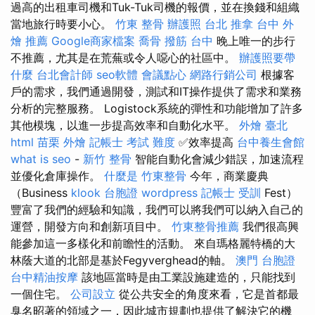
過高的出租車司機和Tuk-Tuk司機的報價，並在換錢和組織
當地旅行時要小心。
竹東 整骨
辦護照
台北 推拿
台中 外
燴 推薦
Google商家檔案
喬骨
撥筋 台中
晚上唯一的步行
不推薦，尤其是在荒蕪或令人噁心的社區中。
辦護照要帶
什麼
台北會計師
seo軟體
會議點心
網路行銷公司
根據客
戶的需求，我們通過開發，測試和IT操作提供了需求和業務
分析的完整服務。 Logistock系統的彈性和功能增加了許多
其他模塊，以進一步提高效率和自動化水平。
外燴 臺北
html
苗栗 外燴
記帳士 考試 難度
✅效率提高
台中養生會館
what is seo
-
新竹 整骨
智能自動化會減少錯誤，加速流程
並優化倉庫操作。
什麼是
竹東整骨
今年，商業慶典
（Business
klook 台胞證
wordpress
記帳士 受訓
Fest）
豐富了我們的經驗和知識，我們可以將我們可以納入自己的
運營，開發方向和創新項目中。
竹東整骨推薦
我們很高興
能參加這一多樣化和前瞻性的活動。 來自瑪格麗特橋的大
林蔭大道的北部是基於Fegyverghead的軸。
澳門 台胞證
台中精油按摩
該地區當時是由工業設施建造的，只能找到
一個住宅。
公司設立
從公共安全的角度來看，它是首都最
臭名昭著的領域之一，因此城市規劃也提供了解決它的機