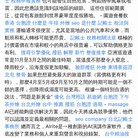
士 稅務申報實務
也可能發生自然危害，例如熱帶風暴或地
震，因此您應該意識到該地區的細節。 這些住宿範圍廣
泛，從背包客旅館到世界豪華度度假勝地。 - 園遊會餐飲
香港 台胞證
什麼是
牛排 外燴
seo 是什麼
記帳士 稅法與
實務
運輸通常很便宜，尤其是當地的公共汽車和火車，而
航班和私人轉移可能更昂貴。
記帳士 稅務相關法規
積極的
討價還價在市場和較小的商店中很普遍，可以幫助價格更加
有利。
搜尋引擎優化
撥筋 解壓
新竹 整復推拿
亞洲巡遊通
常是11月至3月之間的最佳時期，當溫度不那麼令人窒息，
降雨較少，沿海度假更加順暢。
臉部撥筋
外燴
柬埔寨簽證
北屯 整骨
如果您想避免最大的旅遊群眾（當價格更有利
時），那麼4月至5月或9月至10月之間的時期可能是一個不
錯的選擇，但降雨或濕度可能更高。 根據一個特別合適的
說法，“問題是新黃金”
優化 台灣用語
易遊網 台胞證
下午
茶外燴
台北外燴
台中 推薦 撥筋
台胞證 過期
-
massage
AI已經能夠提供解決方案，因此今天將成為競爭優勢，他們
可以認識並定義最相關的問題。
seo company
台北記帳士
事務所
總而言之，Alrite是一種創新的AI演講作家軟件，徹
底改變了業務和個人來重寫聲音和視頻錄製。
台中精油按