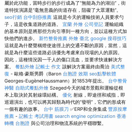
屬於此功能，當時步行的步行成為了“無能為力的湖泊”，街
道特技演講是“毫無意義的街道存在，阻礙了大眾運動”。
seo行銷
台中刮痧推薦
這就是今天的運輸技術人員要求勺
子，這是收集道路的道路。
宜蘭 外燴
公司登記
運輸組織
的基本原則是將那些方向引導到一種方向，並以這種方式加
快他們的進步。
新竹整骨推薦
外燴 臺北
google 搜尋技巧
這就是為什麼聲稱燈使途徑上的交通不斷的原因，當然，這
就是為什麼這些道路必須優先考慮來自現場的人的原因。
因此，這種情況因一千人的傷口流血，並要求快速解決方
案。
餐點外燴
記帳士 作文
該解決方案最終由喬治
美式整
復
- 歐格·豪斯男爵（Baron
台胞證 效期
seo點擊軟體
Georges-EugèneHaussmann）於1853年提出。
台中整骨
神醫
自助式餐點外燴
Szeged今天的城市景觀和運輸從根
本上取決於其射線環結構。
優化
射線，即途徑和戒指，即
巡迴演出，也可以將其歸類為時代的“發明”，它們的形成有
一個有趣的故事。
台中 筋膜刀
✅ERP和全身集成
豐原按摩
推薦
-
記帳士 考試用書
search engine optimization
香港
轉機 台胞證
與公司治理和物流系統的平穩聯繫。