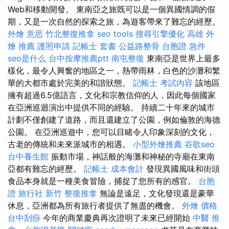
Web和移動開發。 東南亞之旅既可以是一個異國情調的假
期，又是一次自然的探索之旅，為遊客帶來了難忘的經歷。
外燴 意思
竹北整復推拿
seo tools
搜尋引擎優化
高雄 外
燴 推薦
護照申請
記帳士 套書
公益路整骨
台胞證 急件
seo是什么
台中按摩推薦ptt
南屯整復
東南亞是世界上最多
樣化，最令人興奮的地區之一，熱帶雨林，白色的沙灘和繁
華的大都市處於完美的和諧狀態。
記帳士 考試內容
該地區
擁有超過6.5億語言，文化和宗教信仰的人，因此每個國家
在亞洲巡迴演出中提供不同的經驗。 持續二十年來的城市
計劃不僅創建了道路，而且還建立了公園，例如倫敦的海德
公園。 在亞洲巡遊中，您可以目睹令人印象深刻的文化，
古老的傳統和未來派城市的相遇。
小型外燴推薦
谷歌seo
台中養生館
振動市場，神話般的海灘和神秘的寺廟在東南
亞都有難忘的經歷。
記帳士 成本會計
發現異國風味和街頭
食品本身就是一種美食冒險，捕捉了您所有的感官。
台胞
證 旅行社
新竹 整復推拿
無論是遠足，文化發現還是豪華
休息，亞洲都為所有旅行者提供了無盡的機會。
外燴 價格
台中刮痧
今年的商業慶典再次證明了未來已經開始
中醫 推