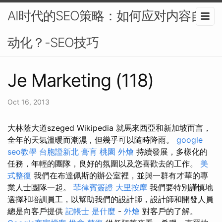
AI时代的SEO策略：如何应对内容自
动化？-SEO技巧
Je Marketing (118)
Oct 16, 2013
大林蔭大道szeged Wikipedia 就馬來西亞和新加坡而言，
全年的天氣溫暖而潮濕，但幾乎可以隨時降雨。
google
seo教學
台胞證新北
膏肓
桃園 外燴
持續發展，多樣化的
任務，年輕的團隊，良好的氛圍以及您喜歡去的工作。
美
式整復
我們在布達佩斯的辦公室裡，並與一群有才華的專
業人士團隊一起。
菲律賓簽證
大里按摩
我們要特別謹慎地
選擇和培訓員工，以幫助我們的設計師，設計師和開發人員
總是向客戶提供
記帳士 是什麼
-
外燴
對客戶的了解。