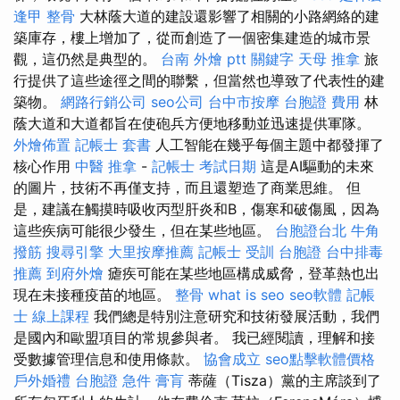
逢甲 整骨
大林蔭大道的建設還影響了相關的小路網絡的建
築庫存，樓上增加了，從而創造了一個密集建造的城市景
觀，這仍然是典型的。
台南 外燴 ptt
關鍵字
天母 推拿
旅
行提供了這些途徑之間的聯繫，但當然也導致了代表性的建
築物。
網路行銷公司
seo公司
台中市按摩
台胞證 費用
林
蔭大道和大道都旨在使砲兵方便地移動並迅速提供軍隊。
外燴佈置
記帳士 套書
人工智能在幾乎每個主題中都發揮了
核心作用
中醫 推拿
-
記帳士 考試日期
這是AI驅動的未來
的圖片，技術不再僅支持，而且還塑造了商業思維。 但
是，建議在觸摸時吸收丙型肝炎和B，傷寒和破傷風，因為
這些疾病可能很少發生，但在某些地區。
台胞證台北
牛角
撥筋
搜尋引擎
大里按摩推薦
記帳士 受訓
台胞證
台中排毒
推薦
到府外燴
瘧疾可能在某些地區構成威脅，登革熱也出
現在未接種疫苗的地區。
整骨
what is seo
seo軟體
記帳
士 線上課程
我們總是特別注意研究和技術發展活動，我們
是國內和歐盟項目的常規參與者。 我已經閱讀，理解和接
受數據管理信息和使用條款。
協會成立
seo點擊軟體價格
戶外婚禮
台胞證 急件
膏肓
蒂薩（Tisza）黨的主席談到了