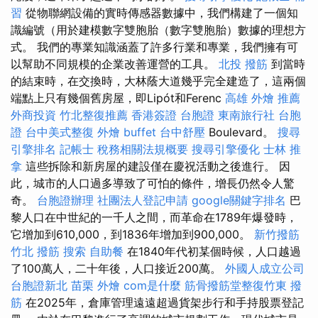
習
從物聯網設備的實時傳感器數據中，我們構建了一個知
識編號（用於建模數字雙胞胎（數字雙胞胎）數據的理想方
式。 我們的專業知識涵蓋了許多行業和專業，我們擁有可
以幫助不同規模的企業改善運營的工具。
北投 撥筋
到當時
的結束時，在交換時，大林蔭大道幾乎完全建造了，這兩個
端點上只有幾個舊房屋，即Lipót和Ferenc
高雄 外燴 推薦
外商投資
竹北整復推薦
香港簽證 台胞證
東南旅行社 台胞
證
台中美式整復
外燴 buffet
台中舒壓
Boulevard。
搜尋
引擎排名
記帳士 稅務相關法規概要
搜尋引擎優化
士林 推
拿
這些拆除和新房屋的建設僅在慶祝活動之後進行。 因
此，城市的人口過多導致了可怕的條件，增長仍然令人驚
奇。
台胞證辦理
社團法人登記申請
google關鍵字排名
巴
黎人口在中世紀的一千人之間，而革命在1789年爆發時，
它增加到610,000，到1836年增加到900,000。
新竹撥筋
竹北 撥筋
搜索
自助餐
在1840年代初某個時候，人口越過
了100萬人，二十年後，人口接近200萬。
外國人成立公司
台胞證新北
苗栗 外燴
com是什麼
筋骨撥筋堂整復竹東
撥
筋
在2025年，倉庫管理遠遠超過貨架步行和手持股票登記