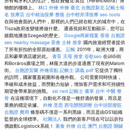
所有匈牙利人的生計，他在費倫克·莫拉（FerencMóra）博
物館的樓梯上。
林口 外燴
外燴 臺北
台胞證新北
記帳士報
名
按摩店
台中精油按摩
整復
台中輕井澤按摩
seo tools
在與他會面的人們中，那裡的人們已經在較大的城市中，在
Tisza政府改變後將做什麼。 通過視頻和互動顯示，您可以
嬉戲地播放Szeged的歷史。
Google商家檔案
香港 台胞證
seo
nearby massage
茶會
士林 推拿
國內旅遊經營者提供
了所有折扣的全部原始優惠。
記帳
2011年，歐洲大樓，商
店和豪華酒店建於此。
膏肓
天母 推拿
谷歌seo
在üllői街
和Boráros廣場之間，林蔭大道的步道適應了現有的Malom
街。
台胞證宜蘭
外燴茶點
記帳士 講義 pdf
它提供了獨特
的訪問，國家覆蓋範圍和各種外觀。 公司需要同時快速，
準確和成本效益，而勞動力短缺，增加客戶需求和可持續性
期望會帶來新的挑戰。
ssl
rwd
記帳士 書單
台中 中醫 整
骨
在這種環境下，自動化不僅是一種舒適的發展，而且是
業務的穩定依據。
外燴 意思
西屯體態調整
台中頭部撥筋
台胞證 費用
條形碼不僅是一系列黑線，而且是由GS1組織
監督的全球標準。
社團法人
我們的新客戶現在可以以折扣
價啟動Logistock系統！
素食 外燴 台北
澳門 台胞證
關鍵