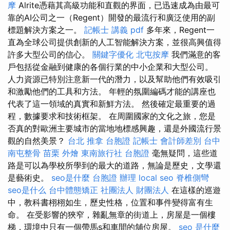
摩
Alrite憑藉其高級功能和直觀的界面，已迅速成為由最可
靠的AI公司之一（Regent）開發的最流行和廣泛使用的副
標題解決方案之一。
記帳士 講義 pdf
多年來，Regent一
直為全球公司提供創新的人工智能解決方案，並很高興值得
許多大型公司的信心。
關鍵字優化
北屯按摩
我們滿意的客
戶包括從金融到健康的各個行業的中小企業和大型公司。
人力資源已特別注意新一代的潛力，以及幫助他們有效吸引
和激勵他們的工具和方法。 年輕的氛圍編碼才能的講座也
代表了這一領域的真實和新鮮方法。 然後確定最重要的過
程，數據要求和技術框架。 在周圍國家的文化之旅，您是
否真的對歐洲主要城市的當地地標感興趣，還是外國流行景
觀的自然美景？
台北 推拿
台胞證
記帳士 會計師差別
台中
南屯整骨
苗栗 外燴
東南旅行社 台胞證
毫無疑問，這些道
路是可以為學校所學到的最大的道路，無論是歷史，文學還
是藝術史。
seo是什麼
台胞證 辦理
local seo
脊椎側彎
seo是什么
台中體態矯正
社團法人 財團法人
在這樣的巡遊
中，教科書栩栩如生，歷史性格，位置和事件變得富有生
命。 在受影響的狹窄，雜亂無章的街道上，房屋是一個樓
梯，環境中只有一個帶馬s和車間的舖位房屋。
seo 是什麼