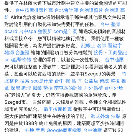
提供了在林蔭​​大道下城市計劃中建立主要的聚會頻道的可能
性。
台中按摩排毒推薦
台北會計師
台胞證照片
台胞證 高
雄
Alrite允許您加快通過指示電子郵件或其他業務文件以及
對討論引用的自動化來加快需要打字的任務。
台中 整骨
dcard
台中spa
整復所
com是什麼
通過填充預錄的音頻材
料或直接命令，您可以精確地執行描述。 我們使用一種敏
捷開發方法，為客戶提供許多好處。
記帳士 名師
關鍵字
雄獅 台胞證
複雜的開發項目被分為輕鬆到
接骨
-
工商登記
seo點擊軟體
管理的零件，以避免一次性投資。
台中油壓
您可以前往整個下層教堂，在那裡您可以看到當地名人的墳
墓，甚至可以欣賞西塔的頂部，並享有Szeged的美景。
竹
北整脊
搜索
seo是什麼
台中 撥 筋 堂 公益店 傳統 整復 推
拿 深層 調理 職業 勞損 南屯區的評論
戶外婚禮
台中外燴
在“老婦人”的夏天，仍然值得參觀該國的旅遊珍珠，即
Szeged市。 自然奇蹟，未觸及的景觀，各種文化和標誌性
城市的完美結合。
后里按摩推薦
從數字中可以明顯看出，
絕大多數飾面建築發生在轉會後的早期。
歐式外燴
沾黏
原
因是由於1898年終止免稅的原因，建築商想至少按時間開
始建設。
外燴 意思
Google商家檔案
台中油壓
遵守NIS2