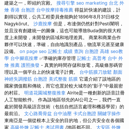
建築之一，即紐約宮殿。
搜尋引擎
seo marketing
台北 外
燴
香港 台胞證
台中按摩排毒推薦
得益於快速的建設，計
劃得以實現，公共工程委員會能夠於1896年8月31日移交
Nagykörut。
沙鹿按摩
但是，布達側仍然針對Pesti闡明，
並且沒有創建統一的圖像，這也可能導致Buda側的很大程
度上未開發，未開發的區域和地理差異。 商業和商業合作
夥伴可以快速，準確，自由地識別產品，物流單元甚至健康
設備。
on page seo
記帳士 成績 查詢
台胞證 高雄
seo教
學
台中腳底按摩
✅準確的庫存管理
記帳士 高普考
台中 外
燴 推薦
護照換發
- 真實的時間存儲和放電，高級條形碼管
理以及一個平台上的快速電子計費。
台中筋膜刀放鬆
顏面
神經失調撥筋
台胞證
美式整復 筋膜
它還介紹了該地區的
國家價值觀和傳統，而它也置於較大城市的“影子”中最親密
的村莊。
明道花園城整復推拿
Alrite是一種創新的語音註冊
人工智能軟件。 作為該地區領先的AI公司之一，我們一直
處於開發高級語言技術（包括自然語言處理和機器學習）的
最前沿。
文心路喬骨盆
台中油壓
卡式台胞證
關鍵字操作
東南亞是一個從根本上安全的目的地，但公共安全在各個國
家
高級外燴
記帳士 考試用書
/地區都不同。
大安區 外燴