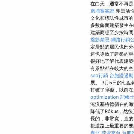
在白天，通常不再是
柬埔寨簽證
即靈活性
文化和標誌性城市
多數飾面建築發生
建築商想至少按時
撥筋禁忌
網路行銷
定居點的居民也部
這也導致了建築的
很好地了解代表建
有景點都在較大的空
seo行銷
台胞證過期
展。 3月5日的七點
打破了障礙，以前
optimization
記帳士
淹沒塞格德躺在的
降低了Rókus，
長的，非常寬，直的
接道路上最重要的要
臺北
陸資來台
台胞