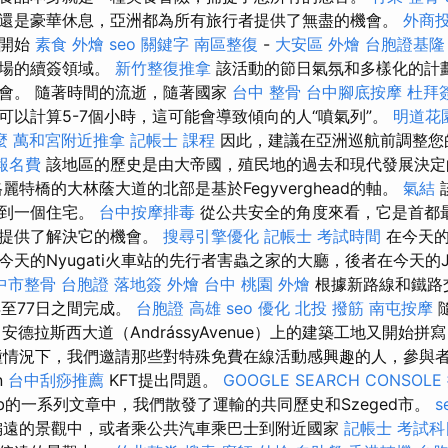
還是豪華休息，亞洲都為所有旅行者提供了無盡的機會。
外商
經開始
素食 外燴
seo 關鍵字
南區整復
-
大安區 外燴
台胞證基隆
市場的續簽領域。
新竹整復推拿
該活動的節日氣氛和多樣化的計
會。 隨著時間的流逝，隨著國家
台中 整骨
台中腳底按摩
杜拜
可以計算5-7個小時，這可能會導致傾向的人“噴氣列”。
明道花
麼
萬和宮附近推拿
記帳士 課程
因此，建議在亞洲巡航前調整您
報名費
該地區的歷史是由大帝國，殖民地的過去和現代發展決定
麗特橋的大林蔭大道的北部是基於Fegyverghead的軸。
氣結
找到一個住宅。
台中按摩排毒
從公共安全的角度來看，它是首都
也提供了解決它的機會。
搜尋引擎優化
記帳士 考試時間
在今天的
天的Nyugati火車站的先行者害蟲之家的大廳，後者在今天的J
中市整骨
台胞證 落地簽
外燴 台中
桃園 外燴
根據新路線和鐵路
年至77日之間完成。
台胞證 高雄
seo 優化
北投 撥筋
南屯按摩
，安德拉斯西大道（AndrássyAvenue）上的建築工地又開始
種情況下，我們邀請那些對特殊免費在線活動感興趣的人，參與
n
台中刮痧推薦
KFT提出問題。
GOOGLE SEARCH CONSOLE
ob的一系列文章中，我們散發了運輸的共同歷史和Szeged市。
s
偏遠的景觀中，或者乘公共汽車乘巴士到附近國家
記帳士 考試科