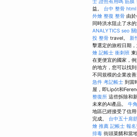
士 證照有用嗎
筋膜
益。
台中 整骨
html
外燴
整復 整骨
由於
同時洪水阻止了水的流
ANALYTICS
seo 
投 整骨
travel。
新
擊選定的旅程日期，
燴
記帳士 衝刺班
東
在更便宜的國家，例
的地方，您可以找到
不同規模的企業改
急件
考記帳士
到當
屋，即Lipót和Fere
整復所
這些拆除和新
未來的AI產品。
牛角
地區已經接受了信用
完成。
台中五十肩
燴 推薦
記帳士 報名
排毒
街頭菜餚和當地