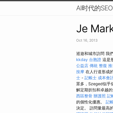
AI时代的S
Je Mark
Oct 16, 2013
巡遊和城市訪問 我
kkday 台胞證
這是
公益店 傳統 整復 推
按摩
在人行道形成
士
-
記帳士 成本會
眾多，Szeged似乎
解定期折扣和卓越的
西區整骨
辦護照
記
的個性化優惠。
記帳
決定。 訪問量最高