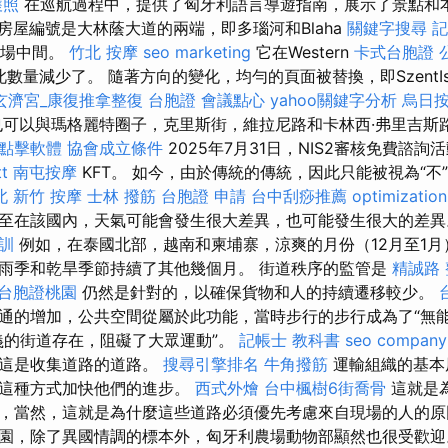
護照
在巡航過程中，提供了匈牙利語言導遊指南，展示了景點和
房屋編號是大林蔭大道的兩端，即多瑙河和Blaha
關鍵字搜尋
記
a廣場中間。
竹北 按摩
seo marketing
它在Western
卡式台胞證
因此數量減少了。 隨著方向的變化，均勻的頁面被替換，即SzentIst
玄濟宮_康復推拿整復
台胞證
會議點心
yahoo關鍵字分析
烏日
可以與瑪格麗特圈子，克里斯街，維拉尼路和卡林西·弗里吉斯
o點擊軟體
協會成立條件
2025年7月31日，NIS2審核免費諮詢
t
南屯按摩
KFT。 如今，由於傳統的傳統，因此只能被視為“不
北
新竹 按摩
士林 撥筋
台胞證 申請
台中刮痧推薦
optimizati
至在該國內，天氣可能會發生很大差異，也可能發生很大的差
訓
例如，在泰國北部，越南和柬埔寨，涼爽的月份（12月至1月
雨季和乾旱季節持續了其他幾個月。 街道秩序的監管是
精誠路 
台胞證桃園
仍然是針對的，以確保貨物和人的持續遷移較少。
通的增加，公共空間從屬於此功能，當時步行的步行成為了“無能
義的街道存在，阻礙了大眾運動”。
記帳士 教科書
seo company
，這是收集道路的道路。
搜尋引擎排名
牛角撥筋
運輸組織的基本
以這種方式加快他們的進步。
西式外燴
台中楓樹6街喬骨
這就是
，當然，這就是為什麼這些道路必須優先考慮來自現場的人的原
園，除了異國情調的標本外，匈牙利農場動物部顯然也很受歡