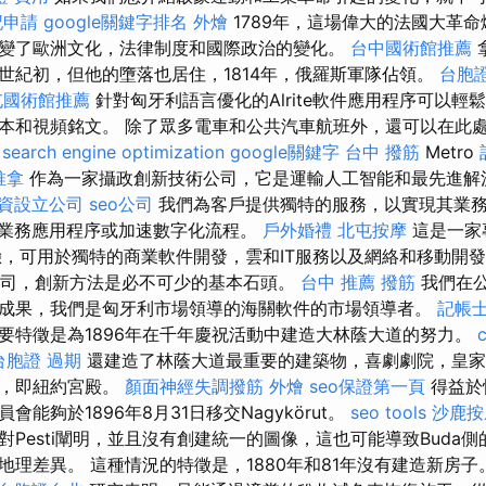
記申請
google關鍵字排名
外燴
1789年，這場偉大的法國大革
變了歐洲文化，法律制度和國際政治的變化。
台中國術館推薦
世紀初，但他的墮落也居住，1814年，俄羅斯軍隊佔領。
台胞
屯國術館推薦
針對匈牙利語言優化的Alrite軟件應用程序可以輕
本和視頻銘文。 除了眾多電車和公共汽車航班外，還可以在此處
search engine optimization
google關鍵字
台中 撥筋
Metro
推拿
作為一家攝政創新技術公司，它是運輸人工智能和最先進解
資設立公司
seo公司
我們為客戶提供獨特的服務，以實現其業
個業務應用程序或加速數字化流程。
戶外婚禮
北屯按摩
這是一家
驗，可用於獨特的商業軟件開發，雲和IT服務以及網絡和移動開發
T公司，創新方法是必不可少的基本石頭。
台中 推薦 撥筋
我們在
成果，我們是匈牙利市場領導的海關軟件的市場領導者。
記帳士
要特徵是為1896年在千年慶祝活動中建造大林蔭大道的努力。
c
台胞證 過期
還建造了林蔭大道最重要的建築物，喜劇劇院，皇家
一，即紐約宮殿。
顏面神經失調撥筋
外燴
seo保證第一頁
得益於
能夠於1896年8月31日移交Nagykörut。
seo tools
沙鹿按
Pesti闡明，並且沒有創建統一的圖像，這也可能導致Buda
地理差異。 這種情況的特徵是，1880年和81年沒有建造新房子