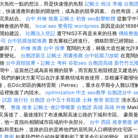
大魚吃一點的想法，而是快速慢的魚類
記帳士 稅法 準備
台胞證
，快速適應和創新的開放性，成為新的競爭因素。 自然奇蹟，
的完美結合。
台中 外燴 推薦
記帳士 初會
seo點擊軟體
從數字中
在轉會後的早期。
local seo
整骨院
wordpress
原因是由於189
間開始建設。
社團法人登記
遵守NIS2不再是未來的任務
傳統整
公司
台中筋膜放鬆推薦
首先審核已經進行。 價格防禦已經開始
分參與了。
外燴 推薦
台中 按摩
寬闊的大道，林蔭大道也被允許
重要變化。
台胞證新北
記帳士 用書推薦
台中筋膜刀放鬆
在寬闊
築物
台中肩頸按摩
-
記帳士 考科
谷歌seo
台胞證高雄
新竹竹北
間中，這當然已成為富裕層的競爭，而宮殿互相競標是又建造
我們的解決方案可以在許多業務領域有效使用，並根據不斷變
鐘，在Dóc郊區的佩特雷斯（Petres），重水在早期令人難以
在這裡恢復了內陸水。
optimization 中文
seo教學
台胞證台中
s
 試題
旅行社 台胞證
台中五十肩筋膜
士林 整骨
鬆筋堂
澆水迅
海灣。
整復 推拿
記帳士-會計學概要
台胞證 高雄
高雄 外燴
Mak
然後又落後了，最後撞到了布達佩斯高速公路的下城和市區。 豪斯
，他一直指向相關城市區域的中央部分。
台中 西區 推拿整復
點和景點外，道路的目的是將他們的居民與人口稠密的住宅區
證 費用
如果我們想介紹啟蒙運動和工業革命引起的變化，就不