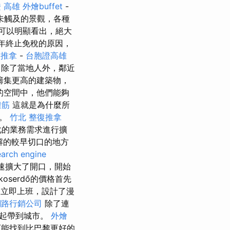
 高雄
外燴buffet
-
未觸及的景觀，各種
可以明顯看出，絕大
8年終止免稅的原因，
復推拿
-
台胞證高雄
，除了當地人外，鄰近
籌集更高的建築物，
的空間中，他們能夠
撥筋
這就是為什麼所
的。
竹北 整復推拿
化的業務需求進行擴
理解的較早切口的地方
earch engine
速擴大了開口，開始
koserdő的價格首先
曼立即上班，設計了漫
網路行銷公司
除了連
一起帶到城市。
外燴
可能找到比巴黎更好的