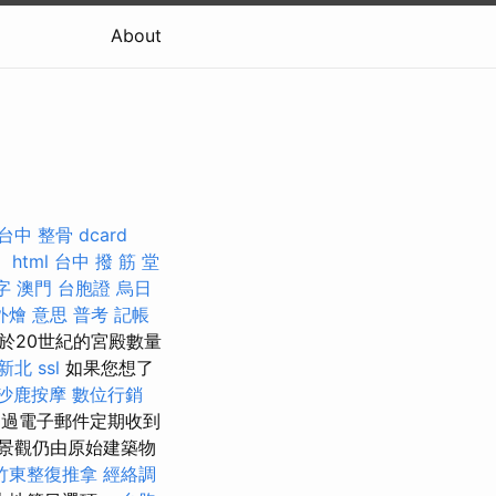
About
台中 整骨 dcard
。
html
台中 撥 筋 堂
字
澳門 台胞證
烏日
外燴 意思
普考 記帳
於20世紀的宮殿數量
新北
ssl
如果您想了
沙鹿按摩
數位行銷
過電子郵件定期收到
景觀仍由原始建築物
竹東整復推拿
經絡調