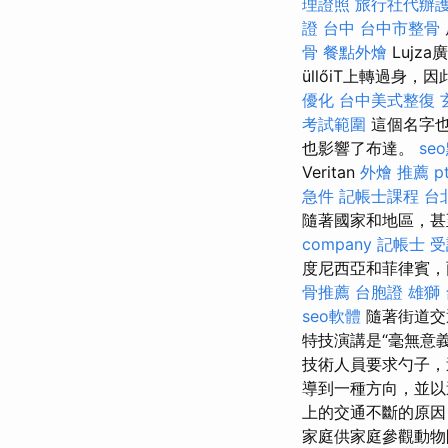
理證照
旅行社代辦
證 台中
台中市整骨
骨
餐點外燴
Lujz
üllőiT上轉過身，
優化
台中美式整復
考試範圍
這個名字也
也影響了布達。
se
Veritan
外燴 推薦 pt
急件
記帳士課程 台
隨著國家和地區，甚
company
記帳士 受
度尼西亞和菲律賓，
骨推薦
台胞證 雄獅
seo軟體
隨著街道交
特技演講是“毫無意
技術人員要求勺子
導到一種方向，並
上的交通不斷的原因
家庭供家庭參觀動物