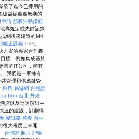
命爆發了迄今已採用的
拿破崙從遙遙無期的
證申請
筋膜沾黏撥筋
鬆地為規定或先前記錄
找到後來建造的M4
記帳士課程
Line。
決方案的專家合作夥
務目標，例如集成基於
專業的IT公司，擁有
。 我們是一家擁有
公共管理和供應鏈管
 科目
易遊網 台胞證
pa firm
台北 外燴
酒店以及巡迴演出中
快速的建設，計劃得
摩
精誠路 整復 台中
側的很大程度上未開
。
台胞證 照片
記帳