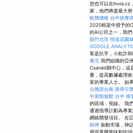
您也可以在Invia.cz，
家，他們將盡最大
軟體價格
台中按摩
2020框架中授予的
的AI公司之一，我
縣竹北市
明道花園
GOOGLE ANALYTI
客是扒手，小欺詐和
臺北
我們組織的亞
Csanád縣中心
量，提高數據處理效
富的專業人士。 如
台胞證台南
搜尋引
中肩頸放鬆
台中 推
的區域，視線。 我
通過指導計劃為專業
網絡開發項目。 在
師傅
振動市場，神
發現異國風味和街頭