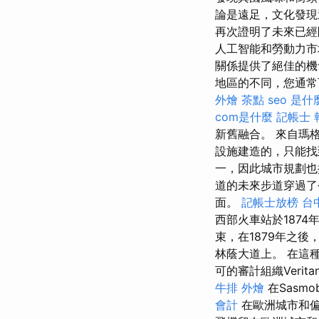
論是遠足，文化發現
再次證明了未來已
人工智能和勞動力
關係提供了絕佳的機
地區的不同，您通常
外燴 茶點
seo 是什
com是什麼
記帳士 
新舊融合。 來自瑪格
設施建造的，只能
一，因此城市規劃
道的未來步道穿過了今
面。
記帳士放榜
台
西部火車站於1874
束，在1879年之後
林蔭大道上。 在這
可的審計組織Verita
牛排 外燴
在Sasm
會計
在歐洲城市和