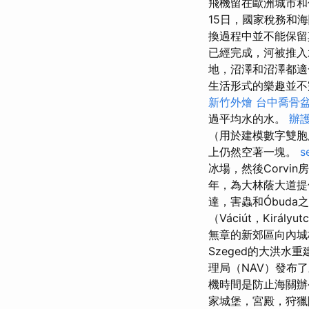
飛機留在歐洲城市
15日，國家稅務和
換過程中並不能保
已經完成，河被推
地，沼澤和沼澤都
生活形式的樂趣並不
新竹外燴
台中喬骨
過平均水的水。
辦
（用於建模數字雙胞胎
上仍然空著一塊。
s
冰場，然後Corvin
年，為大林蔭大道
達，害蟲和Óbud
（Váciút，Király
無章的新郊區向內城
Szeged的大洪水
理局（NAV）發布
機時間是防止海關辦
家城堡，宮殿，狩獵