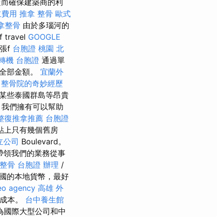
從而確保建築商的利
立費用
推拿 整骨
歐式
拿整骨
由於多瑙河的
ravel
GOOGLE
張f
台胞證 桃園
北
轉機 台胞證
通過單
算全部金額。
宜蘭外
。
整骨院的奇妙經歷
某些泰國群島等昂貴
，我們擁有可以幫助
整復推拿推薦
台胞證
點上只有幾個舊房
立公司
Boulevard。
帶領我們的業務從事
 整骨
台胞證 辦理
/
國的本地貨幣，最好
eo agency
高雄 外
行成本。
台中養生館
為國際大型公司和中