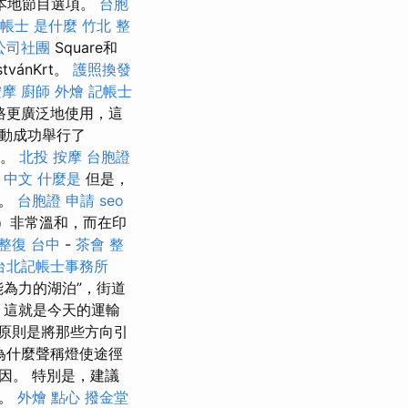
本地節目選項。
台胞
帳士 是什麼
竹北 整
公司社團
Square和
vánKrt。
護照換發
按摩
廚師 外燴
記帳士
路更廣泛地使用，這
活動成功舉行了
”。
北投 按摩
台胞證
on 中文
什麼是
但是，
異。
台胞證 申請
seo
）非常溫和，而在印
整復 台中
-
茶會
整
台北記帳士事務所
為力的湖泊”，街道
這就是今天的運輸
原則是將那些方向引
為什麼聲稱燈使途徑
因。 特別是，建議
迎。
外燴 點心
撥金堂