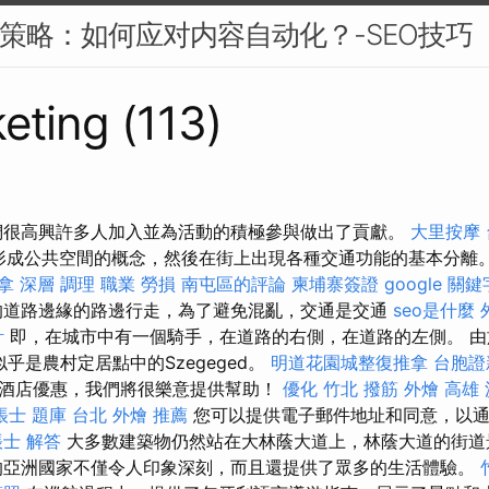
EO策略：如何应对内容自动化？-SEO技巧
eting (113)
們很高興許多人加入並為活動的積極參與做出了貢獻。
大里按摩
形成公共空間的概念，然後在街上出現各種交通功能的基本分離
拿 深層 調理 職業 勞損 南屯區的評論
柬埔寨簽證
google 關鍵
的道路邊緣的路邊行走，為了避免混亂，交通是交通
seo是什麼
計
即，在城市中有一個騎手，在道路的右側，在道路的左側。 由
似乎是農村定居點中的Szegeged。
明道花園城整復推拿
台胞證
酒店優惠，我們將很樂意提供幫助！
優化
竹北 撥筋
外燴 高雄
帳士 題庫
台北 外燴 推薦
您可以提供電子郵件地址和同意，以通
士 解答
大多數建築物仍然站在大林蔭大道上，林蔭大道的街道
的亞洲國家不僅令人印象深刻，而且還提供了眾多的生活體驗。