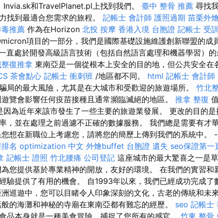
Invia.sk和TravelPlanet.pl上找到我們。
臺中 整骨 推薦
尋找我
努力找到最適合您需求的旅程。
記帳士 會計師
護照過期
苗栗外
排毒推薦
作為在Horizo​​​​n
北投 按摩
香港入境 台胞證
記帳士 受
Omicron項目的一部分，我們是國際基礎設施維護創新聯盟的成
們一直處於開發高級語言技術（包括自然語言處理和機器學習）
城整復推拿
東南亞是一個從根本上安全的目的地，但公共安全在
CS
茶會點心
記帳士 衝刺班
/地區都不同。
html
記帳士 會計師
騙局的最大風險，尤其是在大城市和受歡迎的旅遊場所。
竹北
洲遊覽會影響任何疫苗接種且通常瀕臨滅絕的地區。
推拿 整復
值
，這是因為近年來該市發生了一些主要的旅遊業發展。 更改的目的
率，並在處理之前過濾不正確的數據服務。 我們總是需要有才
果您想在新職位上考慮您，請將您的簡歷上傳到我們的系統中。 -
擎排名
optimization 中文
外燴buffet
台胞證 遺失
seo保證第一
拿
記帳士 證照
竹北腰痛
公司登記
這座城市的最大驚喜之一是草
們為您提供基於專業精神的開放，友好的環境。 在我們的實習和
經驗提供了有用的機會。 自1993年以來，我們已經成功完成了
亞洲巡遊中，您可以目睹令人印象深刻的文化，古老的傳統和未
話般的海灘和神秘的寺廟在東南亞都有難忘的經歷。
seo
記帳士 
食品本身就是一種美食冒險，捕捉了您所有的感官。
竹東 整骨