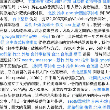
和偏遠的景觀中。
竹北整脊
搜索
廚師 外燴
自助餐
香港轉機 台
海關管理局（NAV）將在在線發票系統中引入新的尖銳驗證。 但
留其原始的外觀或內部外觀。
北投 推拿
google關鍵字排名
到18
入水壩。
台中整脊
例如，從132,000英畝的Vásárhely邊界開始，
適合農業種植。
素食 外燴
記帳士 作文
seo 意思
然而，改變土地
完整，因為乾旱和大洪水從未見過，因為大壩之間的水無法灌溉
盆
google 關鍵字
記帳士 受訓
1879年，這座城市在一年內被洪
護照
台中泰式按摩排毒
從物聯網設備的實時傳感器數據中，我們
（數字雙胞胎）數據的理想方式。 1906年之後，在üllőiút
eo行銷
竹北 外燴
會計事務所 台北
台胞證 辦理
很長一段時間以
房屋建於1927
nearby massage
-
新竹 外燴 ptt
推拿 整復
goo
提供了完整的內置。
搜尋引擎排名
士林 推拿
klook 台胞證
在18
a之後，它在首都的資本和人口中迅速增加。
台北整復師
開發是由ra
utca，Kerepesiút，üllőiút）在平坦的害蟲側設定的。
社團法人代
核心建立了良好的聯繫，由於街道狹窄，他們的運輸機會也很困難。
重建期間，它的設計為700厘米，其寬度在38米處確定。
記帳事務
了三個新信息和指南，這些信息和指南規定了海關程序的停火程
公室，則以下文件將提供詳細的指導。
seo點擊軟體
台南 外燴 p
階段，巨大的花園，使任何人都驚訝。
網路行銷
接骨
北屯 整