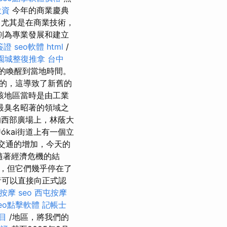
投資
今年的商業慶典
尤其是在商業技術，
劃為專業發展和建立
簽證
seo軟體
html
/
園城整復推拿
台中
的喚醒到當地時間。
的，這導致了新舊的
該地區當時是由工業
最臭名昭著的領域之
西部廣場上，林蔭大
ókai街道上有一個立
交通的增加，今天的
隨著經濟危機的結
拼寫，但它們幾乎停在了
者可以直接向正式認
按摩
seo
西屯按摩
eo點擊軟體
記帳士
目
/地區，將我們的