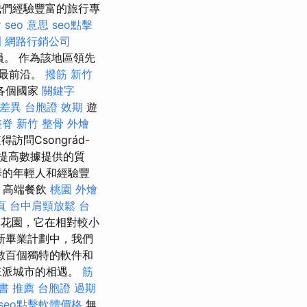
們經驗豐富的旅行專
燴
seo 意思
seo點擊
訓
網路行銷公司
員。 作為該地區領先
的最前沿。
撥筋 新竹
各個國家
關鍵字
 差異
台胞證 效期
遊
整脊
新竹 整骨
外燴
得訪問Csongrád-
是提高數據提供的質
華的年輕人和經驗豐
 高端餐飲
桃園 外燴
頁
台中肩頸放鬆
台
花園，它在相對較小
新畢業計劃中，我們
數百個獨特的軟件和
來派城市的相遇。
筋
書 推薦
台胞證 過期
seo點擊軟體價格
無