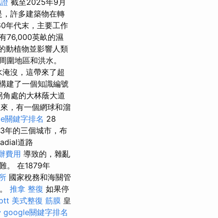
胞證
截至2025年9月
是，許多建築物在轉
60年代末，主要工作
有76,000英畝的濕
的動植物並影響人類
周圍地區和洪水。
水淹沒，這帶來了超
構建了一個知識編號
的拐角處的大林蔭大道
來，有一個網球和溜
gle關鍵字排名
28
73年的三個城市，布
dial道路
辦費用
導致的，雜亂
 在1879年
所
國家稅務和海關管
序。
推拿 整復
如果停
tt
美式整復 筋膜
皇
骨
google關鍵字排名