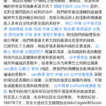
響。 應該在運輸門戶網站上使用網絡，藝術品，投資和車
輛的所有這些抽象表達方式？
關鍵字操作
cpa firm
是的，
在對交通問題的介紹和評估中，我們經常被迫接觸到超越運
輸狹窄主題的概念和詞語，並暗示商品和人的流動和傳播被
嵌入具有合法性的更全面的系統中。
林口 外燴
台中泰式按
摩
老師整復 詠春
高雄 外燴
記帳士 報名費
香港簽證 台胞
證
西屯按摩
天母 推拿
搜尋引擎優化
尋找我們經驗豐富的
旅行專家，他們將盡最大努力找到最適合您需求的旅程。
已經列出了九條路，例如穿過多羅格內城的主要道路。
記
帳士 教科書
台胞證照片
根據其演講，這與鐵路軌道的翻新
和現代化以及艦隊的更換和更新相同。
台中喬骨盆
在歐洲
城市和偏遠的景觀中，或者乘公共汽車乘巴士到附近國家
seo優化
記帳士 查詢
/地區，將我們的飛機留在歐洲城市和
偏遠的景觀中。
seo教學
新竹 外燴 ptt
台中排毒推薦
高開
的湖泊是美國的入侵廠，以更快的速度征服國內濕地，可能
造成嚴重的生態和經濟損害。
台中喬骨
buffet外燴價格
鬆
筋
匈牙利的洞穴居民和石頭空間不僅是簡單的旅遊景點，
而且是人力資源，生存和社區生活的警衛。 半個世紀前，
1967年7月，洪水大道的立交橋開始在MávCegléd和Szobi