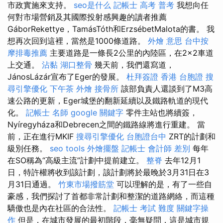
市政實施來支持。
seo是什么
記帳士 高考 普考
我想向任
何對市場營銷及其國際投射感興趣的讀者推薦
GáborRekettye，TamásTóth和ErzsébetMalota的書。 我
想再次回到這裡，當然是1000條道路。
外燴 意思
台中按
摩排毒推薦
主要道路是一條長2公里的內陸區，在2×2車道
上交通。
沾黏
湖口整骨
幾天前，我們還寫道，
JánosLázár宣布了Eger的發展。
杜拜簽證
香港 台胞證
搜
尋引擎優化
下午茶 外燴
接骨所
該部負責人還談到了M3高
速公路的更新，Eger城堡的翻新延續以及鐵路軌道的現代
化。
記帳士 名師
google 關鍵字
零件主站也將續簽，
Nyíregyháza和Debrecen之間的鐵路線將進行重建。 當
前，正在進行MKIF
搜尋引擎優化
台胞證台中
ZRT的計劃和
級別任務。
seo tools
外燴擺盤
記帳士 會計師 差別
每年
在SO稱為“高級主流”計劃中提前建立。
整脊
去年12月1
日，特許權將收到該計劃，該計劃將於最晚於3月31日在3
月31日通過。
竹東市場撥筋堂
可以理解的是，有了一些自
豪感，我們探討了首都非常計劃和整潔的道路網絡，而這種
驕傲也是內在社區的合法性。
記帳士 考試 難度
關鍵字操
作
但是，在城市發展的最初階段，毫無疑問，這是城市規