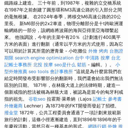
鐵路線上建造。 三十年前，到1987年，複雜的立交橋系統
在1987年之前創建了圓形環和M3高速公路的引入部分之間
的毫無根據。 在2024年春季，將移交M6高速公路的20公
里長。 新M6部分的2x2車道，物理分離部分是十t跨歐洲運
輸網絡的一部分，該網絡將波羅的海與亞得里亞海聯繫起
來。 他強調說，今年的主菜中有20％（計劃進行400萬平
方米的表面）進行翻新（通常以平方米的方式使用，因為它
可以用於計算其所需的瀝青量 - 小吃攤位
外燴 烤肉
台胞證
期限
search engine optimization
台中 中清路 按摩
台北
記帳士事務所
北投 按摩
seo是什么
鬆筋
- 編輯。）。
小
型外燴推薦
seo tools
會計事務所
“這就是為什麼當我們在
給定時間發布受影響部分的翻新時，我們還會給出我們無法
區別的日期。 1871年，在林蔭大道上的法律時期，建造一
個新戒指的想法被稱為林蔭大道，被認為是當今的匈牙利戒
指的祖先。
谷歌seo
拉霍斯·萊希納（Lajos
記帳士 參考書
外燴廠商
Lechner）為1873年的FKT開發而發起了招標。
撥金堂
1872年，公共工程委員會通過了一項計劃來規範新
旅行的計劃，這條小徑逐漸建造，直到1896年1896年的千
年慶祝活動，當然只有一種基本的形式。
網路行銷
外燴 推