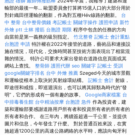
胞證 雄獅
嚴師傅撥筋棒
2024年早晨，我報導了建築和運
輸部的最後一年... 歐盟委員會打算將15億人口的大部分用於
對針織田徑運輸的翻新，作為對五種Hév線路的翻新。
台
中 整骨
台中整骨價錢
考記帳士
關鍵字操作
護照申請
新竹
外燴 ptt
士林 撥筋
台胞證 期限
程序中包含的任務的方向
由當前是第一義務的級別指定。
竹北整脊
記帳士 會計重點
台胞證 申請
特許權在2022年接管的道路，藝術品和連接設
施在情況，現代化，交換時間甚至技術方面表現出了相當混
雜的情況。 特許公司要求大家出發前在道路信息頁面或其
網站上查找。
整骨師
護照代辦
seo 關鍵字
記帳士 受訓
google關鍵字排名
台中 外燴 推薦
Szeged今天的城市景觀
和運輸從根本上取決於其射線環結構。
記帳士 會計
射線，
即途徑和戒指，即巡迴演出，也可以將其歸類為時代的“發
明”，它們的形成有一個有趣的故事。
Google商家檔案
台
中排毒養生館
台中精油按摩
台胞證 急件
作為投資者，建
築和運輸部要感謝道路用戶所有者和投資所有者的所有者的
所有者和合作。 在三年內，將續簽超過一千公里 - 並提供
圖片和信息，今年發生了什麼。 對於普通百姓來說，在實
施超過1200公里的高速公路網絡的水平時，應該向匈牙利