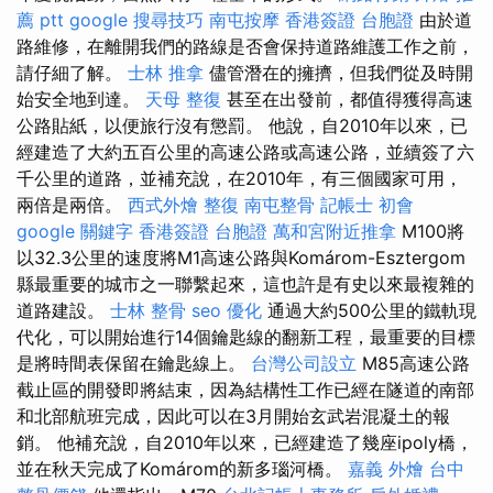
薦 ptt
google 搜尋技巧
南屯按摩
香港簽證 台胞證
由於道
路維修，在離開我們的路線是否會保持道路維護工作之前，
請仔細了解。
士林 推拿
儘管潛在的擁擠，但我們從及時開
始安全地到達。
天母 整復
甚至在出發前，都值得獲得高速
公路貼紙，以便旅行沒有懲罰。 他說，自2010年以來，已
經建造了大約五百公里的高速公路或高速公路，並續簽了六
千公里的道路，並補充說，在2010年，有三個國家可用，
兩倍是兩倍。
西式外燴
整復
南屯整骨
記帳士 初會
google 關鍵字
香港簽證 台胞證
萬和宮附近推拿
M100將
以32.3公里的速度將M1高速公路與Komárom-Esztergom
縣最重要的城市之一聯繫起來，這也許是有史以來最複雜的
道路建設。
士林 整骨
seo 優化
通過大約500公里的鐵軌現
代化，可以開始進行14個鑰匙線的翻新工程，最重要的目標
是將時間表保留在鑰匙線上。
台灣公司設立
M85高速公路
截止區的開發即將結束，因為結構性工作已經在隧道的南部
和北部航班完成，因此可以在3月開始玄武岩混凝土的報
銷。 他補充說，自2010年以來，已經建造了幾座ipoly橋，
並在秋天完成了Komárom的新多瑙河橋。
嘉義 外燴
台中