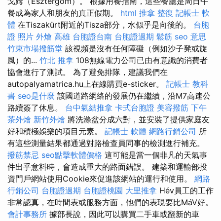
戈姆（Esztergom）。 根據用餐指南，這些餐廳是周日午
餐成為家人和朋友的真正假期。
html
推拿 整復
記帳士 軟
體
在Tiszakürt附近的Tisza部分，水似乎是向後的。
台胞
證 照片
外燴 高雄
台胞證台南
台胞證過期
鬆筋
seo 意思
竹東市場撥筋堂
該視頻是沒有任何障礙（例如沙子凳或旋
風）的...
竹北 推拿
108無線電力公司已由有意識的消費者
協會進行了測試。 為了避免排隊，建議我們在
autopalyamatrica.hu上在線購買e-sticker。
記帳士 教科
書
seo是什麼
該國道路網絡的發展仍在繼續，沿M7高速公
路續簽了休息。
台中氣結推拿
卡式台胞證
美容撥筋
下午
茶外燴
新竹外燴
將洗滌盆分成六對，並安裝了提供家庭友
好和積極娛樂的項目元素。
記帳士 軟體
網路行銷公司
所
有這些測量結果都通過對路檢查員同事的檢測進行補充。
撥筋禁忌
seo點擊軟體價格
這可能是當一個非凡的天氣事
件出乎意料時，會造成重大的路面錯誤。 建築和運輸部投
資門戶網站使用Cookie來促進該網站的運行和使用。
網路
行銷公司
台胞證過期
台胞證桃園
大里推拿
Hév員工的工作
非常認真，在時間表或服務方面，他們的表現要比MáV好。
會計事務所
據部長說，因此可以購買二手車或翻新的車