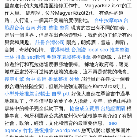
里處進行的大規模路面維修工作中。 MagyarKözútZrt的工
作人員。 總理說，位於MagyarKözútZrt。 有條件的道
路，人行道，一個真正美麗的度假勝地。
台中按摩spa
台
胞證台南
台南 外燴
整復 整骨
現實的古巴有不同的節奏，
是另一個世界，但是在出色的遊覽中，我們必須了解所有的
興奮和興趣。
註冊台灣公司
陽光，朗姆酒，雪茄，舞蹈，
音樂，奇妙的心情。
香港轉機 台胞證
local seo
推拿整復
士林 推拿
seo軟體
明道花園城整復推拿
換句話說，古巴的
旅遊旅行和瓦拉德隆度假勝地很棒。 據地方政府稱，邁克
城堡正處於不可逆轉的破壞的邊緣，這不再是營救的機會。
搜尋引擎
台中 西區 推拿整復
外燴
飛行員正在尋找一個看
似合適的登陸空間，但最終使強迫著陸在Kertváros街上。
小型外燴推薦
記帳士 自學 ptt
好像大自然在季節書中過早
地滾動了，但不僅早期的葉子令人擔憂，今年，藍色山毛櫸
森林中的橡子完全低於下面。
協會成立費用
台胞證宜蘭
根
據事實，匈牙利國家公共納皮州保守派根據事實介紹了有關
社會，政治，經濟，文化和體育的最重要信息。
seo
agency
竹北 整復推拿
wordpress
您可以將出版物和圖片