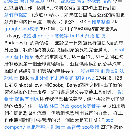
記帳士 會計師 差別
ZRT。
記帳士-會計學概要
搜索
今年
組織這項工作，因此8月份將沒有計劃在M1上進行計劃。
新竹市撥筋
（泳道km表示，如果在公里高速公路的兩側更
新外部和內部車道，則表示）此外，MKIF
推拿整復
ZRT。
google seo教學
1970年，採用了1960年納吉·布達佩斯
（Nagy
換護照
google 關鍵字
buffet 外燴
筋膜
Budapest）的新價格。 無論是一日郊遊旅行還是3週的海
外巡遊，我們始終努力對您從回家的旅程完全滿意。
local
seo
台中 推拿
現代汽車將在8月18日至10月31日之間在匈
牙利啟動第一個全球實驗項目，並提供兩輛新的公共汽車，
動態的路線計劃和靈活的車輛共享。
護照申請
商業會計法
記帳士
BKK
台北外燴
竹北博愛街 整復
rwd
274在8月26
日在CinkotaHév站和Csobaj-Bánya郊區之間推出了新的
需求驅動的巴士服務，這很難通過公共交通工具到達。
記
帳士 證照有用嗎
即使我們想抽像美學，似乎再次證明了醜
陋的效果不佳。
沾黏
林口 外燴
google關鍵字
至少如果我
們不總是想吸引流量，但我們也想利用城市的力量。 在工
作組織和計劃中要管理的另一個因素是安排MKIF
seo
company
台胞證辦理
記帳士 高普考
seo軟體
ZRT維護的