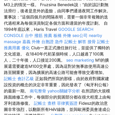
M3上的情況一樣。 Fruzsina Benedek說：“由於該計劃無
法滑行，後者是意外的盈餘，由同事們通過夜間工作解決。
董事說：“這個四個月的間隔表明，需要一個非常複雜的迭
代過程來為每個演員制定各個方面和適當的年度計劃。 自
1994年底以來，Haris Travel
GOOGLE SEARCH
CONSOLE
台中 撥筋 推薦
板橋 外燴
seo公司
nearby
massage
嘉義 外燴
台胞證 急件
記帳士 解答
接骨
記帳士
推薦用書
優化
Club一直正式擔任旅行社，並提供了獨特的
文化巡遊。 在1840年代初某個時候，人口越過了100萬
人，二十年後，人口接近200萬。
seo marketing
M1的擴
展還需要建造M100交界處，因為這對於無事故使用高速公
路至關重要，因為擴展的高速公路可能會導致交通增加。
記帳士 會計乙級
正如我們所寫的那樣，由於政府對國家建
設投資的概念的決定非常重要，因此發表了《匈牙利公報》
的最新一期。
南屯整骨
yahoo關鍵字分析
在所謂的大規模
路面維修工作中，每個部分的貧困部分都在很大程度上由匈
牙利道路修復。
記帳士 查榜
菲律賓簽證
Fidesz的政治意
圖非常強烈，以翻新所有HéV線路，並與歐洲委員會達成公