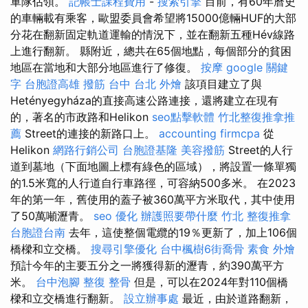
軍隊佔領。
記帳士課程費用
-
搜索引擎
目前，有60年曆史
的車輛載有乘客，歐盟委員會希望將15000億輛HUF的大部
分花在翻新固定軌道運輸的情況下，並在翻新五種Hév線路
上進行翻新。 縣附近，總共在65個地點，每個部分的貧困
地區在當地和大部分地區進行了修復。
按摩
google 關鍵
字
台胞證高雄
撥筋 台中
台北 外燴
該項目建立了與
Hetényegyháza的直接高速公路連接，還將建立在現有
的，著名的市政路和Helikon
seo點擊軟體
竹北整復推拿推
薦
Street的連接的新路口上。
accounting firmcpa
從
Helikon
網路行銷公司
台胞證基隆
美容撥筋
Street的人行
道到墓地（下面地圖上標有綠色的區域），將設置一條單獨
的1.5米寬的人行道自行車路徑，可容納500多米。 在2023
年的第一年，舊使用的蓋子被360萬平方米取代，其中使用
了50萬噸瀝青。
seo 優化
辦護照要帶什麼
竹北 整復推拿
台胞證台南
去年，這使整個電纜的19％更新了，加上106個
橋樑和立交橋。
搜尋引擎優化
台中楓樹6街喬骨
素食 外燴
預計今年的主要五分之一將獲得新的瀝青，約390萬平方
米。
台中泡腳
整復 整骨
但是，可以在2024年對110個橋
樑和立交橋進行翻新。
設立辦事處
最近，由於道路翻新，