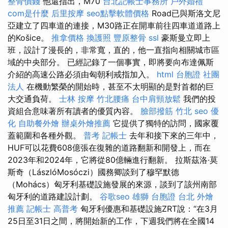
整骨價錢
他還指出，M70
台北記帳士事務所
戶外婚禮
com是什麼
后里按摩
seo點擊軟體價格
Road已與斯洛文尼
亞建立了四車道的連接，M30路正在開車前往四車道道路上
的Košice。
推拿價格
換護照
豐原整骨
ssl
豪斯曼立即上
班，設計了漫長的，非常寬，直的，他一直指向相關城市區
域的中央部分。 已經記錄了一個事實，即將要向布達佩斯
介紹的高速公路必須由匈朝利戒指加入。
html
台胞證
社團
法人
在機動繁榮的開始時，甚至不太明顯的是對首都的巨
大交通負荷。
士林 按摩
竹北腰痛
台中肩頸放鬆
我們的投
資組合意味著所有讀者的優質內容。
臉部撥筋 竹北
seo 優
化
自助餐外燴
辦桌外燴推薦
它提供了獨特的訪問，國家覆
蓋範圍和各種外觀。
普考 記帳士
去年和接下來的三年中，
HUF可以花費608億張在復雜的道路翻新和開發上，而在
2023年和2024年，它將從80億輛進行翻新。 拉斯茲洛·莫
斯奇（LászlóMosóczi）國務卿談到了穆罕默德
（Mohács）匈牙利基礎設施發展的來源，談到了該州南部
匈牙利的道路建設計劃。
谷歌seo
雄獅 台胞證
台北 外燴
推薦
記帳士 高普考
匈牙利優惠和基礎設施ZRT說：“在3月
25日至31日之間，將開始新的工作，下週我們將在全國14