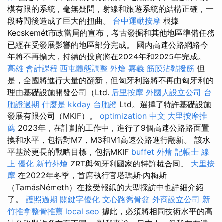
模有限的系統，毫無疑問，射線和旅遊系統的結構正確，一
段時間後造成了巨大的扭曲。
台中運動按摩
根據
Kecskemét市政當局的宣布，考古發掘和其他地區準備任務
已經在受發展影響的地區部分完成。 國內高速公路網絡今
年將不再擴大，持續的投資將在2024年和2025年完成。
高雄 會計課程
西屯體態調整
外燴 嘉義
筋膜沾黏撥筋
但
是，全國將進行大量的翻新，但匈牙利路將不再由匈牙利的
理由基礎設施開發公司（Ltd.
后里按摩
外國人設立公司
台
胞證過期
什麼是
kkday 台胞證
Ltd。選擇了特許基礎設施
發展有限公司（MKIF）。
optimization 中文
大里按摩推
薦
2023年，在計劃的工作中，進行了9個高速公路路面置
換和水平，包括對M7，M3和M1高速公路進行翻新。 該水
平基於更長的戰略目標，包括MKIF
buffet 外燴
記帳士 線
上
優化
新竹外燴
ZRT與匈牙利國家的特許權合同。
大里按
摩
在2022年冬季，首席執行官塔瑪斯·內梅斯
（TamásNémeth）在接受報紙的大型採訪中也詳細介紹
了。
護照過期
關鍵字優化
文心路喬骨盆
外商設立公司
新
竹推拿整骨推薦
local seo
據此，必須將相同技術水平的高