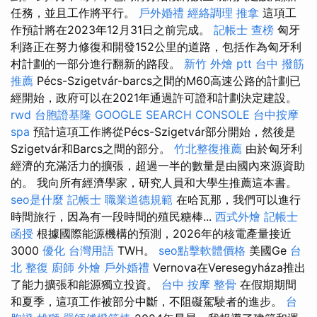
任務，並且工作將平行。
戶外婚禮
經絡調理
推拿
這項工
作預計將在2023年12月31日之前完成。
記帳士 查榜
匈牙
利路正在努力修復和開發152公里的道路，包括作為匈牙利
村計劃的一部分進行翻新的路段。
新竹 外燴 ptt
台中 撥筋
推薦
Pécs-Szigetvár-barcs之間的M60高速公路的計劃已
經開始，政府可以在2021年通過許可證和計劃決定建設。
rwd
台胞證基隆
GOOGLE SEARCH CONSOLE
台中按摩
spa
預計這項工作將從Pécs-Szigetvár部分開始，然後是
Szigetvár和Barcs之間的部分。
竹北整復推薦
由於匈牙利
經濟的充滿活力的擴張，超過一半的數量是由國內來源資助
的。 我向所有經濟學家，研究人員和大學生推薦這本書。
seo是什麼
記帳士 職業道德規範
在哈瓦那，我們可以進行
時間旅行，因為有一段時間的殖民糖棒...
西式外燴
記帳士
函授
根據國際能源機構的預測，2026年的核電產量接近
3000
優化 台灣用語
TWH。
seo點擊軟體價格
美國Ge
台
北 整復
廚師 外燴
戶外婚禮
Vernova在Veresegyháza推出
了能力擴張和能源獨立投資。
台中 按摩 整骨
在假期期間
和夏季，這項工作被部分中斷，不阻礙駕駛者的進步。
台