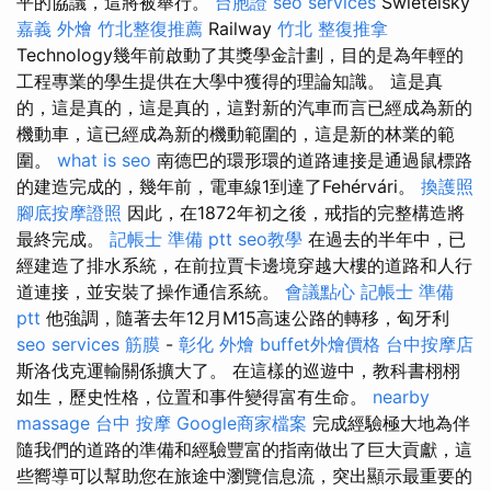
平的協議，這將被舉行。
台胞證
seo services
Swietelsky
嘉義 外燴
竹北整復推薦
Railway
竹北 整復推拿
Technology幾年前啟動了其獎學金計劃，目的是為年輕的
工程專業的學生提供在大學中獲得的理論知識。 這是真
的，這是真的，這是真的，這對新的汽車而言已經成為新的
機動車，這已經成為新的機動範圍的，這是新的林業的範
圍。
what is seo
南德巴的環形環的道路連接是通過鼠標路
的建造完成的，幾年前，電車線1到達了Fehérvári。
換護照
腳底按摩證照
因此，在1872年初之後，戒指的完整構造將
最終完成。
記帳士 準備 ptt
seo教學
在過去的半年中，已
經建造了排水系統，在前拉賈卡邊境穿越大樓的道路和人行
道連接，並安裝了操作通信系統。
會議點心
記帳士 準備
ptt
他強調，隨著去年12月M15高速公路的轉移，匈牙利
seo services
筋膜
-
彰化 外燴
buffet外燴價格
台中按摩店
斯洛伐克運輸關係擴大了。 在這樣的巡遊中，教科書栩栩
如生，歷史性格，位置和事件變得富有生命。
nearby
massage
台中 按摩
Google商家檔案
完成經驗極大地為伴
隨我們的道路的準備和經驗豐富的指南做出了巨大貢獻，這
些嚮導可以幫助您在旅途中瀏覽信息流，突出顯示最重要的