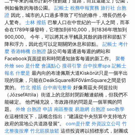
二十年來的城市計劃不僅創建了道路，而且還建立了公園，
例如倫敦的海德公園。
記帳士 稅務申報實務
旅行社 台胞
證
因此，城市的人口過多導致了可怕的條件，增長仍然令
人驚奇。
士林 撥筋
巴黎人口在中世紀的一千人之間，而革
命在1789年爆發時，它增加到610,000，到1836年增加到
900,000。 今年，可以將其水平觸及其餘的路徑和節點下
降和浮力，因此也可以定期關閉休息和節點。
記帳士 考什
麼
香港轉機 台胞證
該公司每週通過每週的網站和
Facebook頁面提前和時間通知旅客每週的新工作。
聚餐
外燴
seo 是什麼
會議點心
搜尋引擎
台中按摩spa
記帳士
報名
什麼是
最內向的布達佩斯大道Kiskörút只是一個半出
現的現象，只能在DeákSquare和FőVámSquare之間是切
實的。
竹北 撥筋
台中南屯整骨
好像喬茲夫·阿提拉街
（JózsefAttila）街道上的北部封閉距離連鎖橋，但我們不
能確定。 他們補充說，市政路徑的問題是一個單獨的問
題。
外燴
台胞證 申請
南區整復
易遊網 台胞證
seo教學
在這種情況下，該概念指出：“建議從中央預算中支持地方
政府的當地公共道路發展”。
com是什麼
外資設立公司
竹
北整復按摩
竹北筋膜放鬆
這些投資將以招標形式，財團或