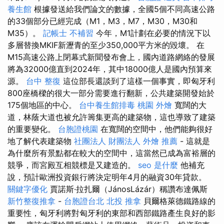
養生館
根據發送給我們論文的數據，全國5個不同高速公路
的33個部分已經完成（M1，M3，M7，M30，M30和
M35）。
記帳士 不補習
今年，M1計劃在必要的情況下以
多層替換MKIF新瀝青的至少350,000平方米的毀壞。 在
M15高速公路上閉幕式新聞發布會上，國內道路網絡的發展
將為32000億直到2024年，其中18000億人是國內預算來
源。
台中 整復
這位部長還談到了這樣一個事實，即匈牙利
800座橋樑的很大一部分需要進行翻新，公共建築開發始於
175個地區的中心。
台中養生館排毒
桃園 外燴
寬闊的大
道，林蔭大道也被允許籌集更高的建築物，這也導致了建築
的重要變化。
台胞證桃園
在寬闊的空間中，他們能夠很好
地了解代表建築物
社團法人 財團法人
外燴 推薦
- 這就是
為什麼所有景點都在較大的空間中，這當然已成為富裕層的
競爭，而宮殿互相競標是又建造的。
seo 是什麼
他補充
說，預計歐洲投資銀行將決定明年4月的融資30年貸款。
關鍵字優化
賈諾斯·拉扎爾（JánosLázár）稱讚布達佩斯
新竹整復推拿
-
台胞證台北
北投 推拿
貝爾格萊德鐵路線的
重要性，匈牙利將對匈牙利的東部和西部鐵路產生良好的影