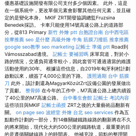
優惠基礎設施開發有限公司支付多少個因素。 此外，這是
在一個系統中，更改單個元素會影響其他任何元素，並且確
定的是變化本身。 MKIF ZRT開發協調總監Fruzsina
Benedek採訪。 卡車只能使用14號高速公路上的道路部
分，從813 Primary
新竹 外燴 ptt
台胞證台南
台中西屯區
按摩推薦
seo 是什麼
高級外燴
牛角 筋膜刀撥筋
推拿推薦
google seo教學
seo marketing
記帳士 準備 ptt
Road到
Vámosszabad邊境。
記帳士 要補習嗎
床單寫道，對於小
路的情況，交通負荷通常較小，因此套管可通過適當的維護
活動使用約30年。 根據這些信息，自2019年匈牙利村計劃
啟動以來，續簽了4,000公里的下路。
護照過期
台中 筋膜
刀
此外，該計劃還為MagyarKözútZrt設備公園的發展做出
了貢獻。
整骨師
在今年的工作中，M7高速公路上總共續簽
了40公里的M7高速公路。
台中養生會館
記帳士 考試內容
這些項目與MKIF
記帳士函授
ZRT之後的大量藝術品翻新有
關。
on page seo
波經堂
外燴 台北
seo services
作為五
點動作計劃的一部分，對14條關鍵鐵路線路的翻新將在不久
的將來開始，現代化大約500公里的鐵路軌道，最重要的目
的是遵循關鍵線路上的時間表。 他補充說，節點的整理開