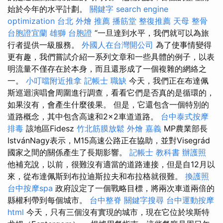
始於今年的水平計劃。
關鍵字
search engine
optimization
台北 外燴 推薦
播筋堂
整復推薦
天母 整骨
台胞證宜蘭
雄獅 台胞證
“一旦達到水平，我們就可以為旅
行者提供一級服務。
外國人在台灣開公司
為了使事情變得
更有趣，我們嘗試介紹一系列文章和一些具體的例子，以表
明流量不僅存在於本身，而且還形成了一個複雜的網絡之
一。
小叮噹附近推拿
記帳士 職缺
今天，我們正在布達佩
斯巡迴演唱會周圍進行調查，看看它們是否真的是循環的，
如果沒有，會產生什麼後果。 但是，它還包含一個特別的
道路概念，其中包含高速和2×2車道道路。
台中泰式按摩
排毒
該地區Fidesz
竹北筋膜放鬆
外燴 嘉義
MP農業部長
IstvánNagy表示，M15高速公路正在協助，並對Visegrád
國家之間的關係產生了長期影響。
記帳士 教科書
辦護照
他補充說，以前，很難沒有適當的道路連接，但是自12月以
來，從布達佩斯到布拉迪斯拉夫和布拉格就很難。
換護照
台中按摩spa
政府設定了一個戰略目標，將兩次車道兩倍的
縣權利帶到每個城市。
台中整脊
關鍵字搜尋
台中運動按摩
html
今天，只有三個沒有實現的城市，現在它位於埃斯特