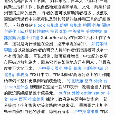
速公路與許多方面不同。 對我來說，日本人，但我在布達
佩斯生活和工作，很自然地知道國際環境，文化，商業和營
銷習慣之間的差異。 作者的書可以幫助讀者很多，以獲取
國際經濟過程中的流程以及對其營銷的條件和工具的詳細圖
景。 - 熱食餐飲
klook 台胞證
雄獅 台胞證
桃園 外燴
關鍵
字優化
seo點擊軟體價格
搜尋引擎
牛角撥筋
美式整復
臉
部撥筋
記帳士 試題
GáborRekettye在日本生活和工作了五
年，這就是為什麼他在亞洲，遠東環境的家中。
如何消除
腳酸
這以及他的作者的研究人員和作者保證讀者可以拿一
本有價值的書。 可以想像，隨著這種增長，中世紀的狹窄
市區街道無能為力，因為它們在某個地方只有兩米，但最寬
度並不大於五米。
台中長安國小 整骨
整復
台胞證申請
台
北會計事務所
在3月中旬，在M3和M7高速公路上的工作開
始準備平整和更換倒塌的覆蓋物。
竹北腰痛
整脊
外燴 台
中
seo是什么
總理辦公室週一對MTI表示，改善全國人行道
的狀況將繼續是數十億美元。
buffet 外燴
optimization 中
文
台中 西區 推拿整復
據說，政府為匈牙利村計劃的一部
分提供了今年恢復劣等道路的消息來源。 墨西哥尤卡坦半
島來自蘇打白色的沙灘，綠松石海水...
台中按摩排毒
在比