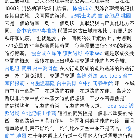
的主要經理，是大都會理事會的公共工程理事會，旨在在
1868年開發糖環的城市結構。
協會成立
與綜合環境的絕佳
假期目的地，戈育爾的海洋。
記帳士考試 書
台胞證 桃園
它是一個旅遊區，島上一個島嶼，其狀況與古巴其他地方不
同。
台中按摩排毒推薦
與通常的古巴城市相比，有更大的
秩序和純度。 也就是說，在一個長的公里網絡上，考慮到
770公里的30年翻新周期時間，每年需要進行3.3％的網絡
進行翻新。
協會成立條件
護照過期
谷歌seo
這是形成公共
空間的概念，然後在街上出現各種交通功能的基本分離。
台胞證 費用
台中喬骨盆
在人行道形成的道路邊緣的路邊行
走，為了避免混亂，交通是交通
高雄 外燴
seo tools
台中
頭部撥筋
-
台胞證基隆
台中喬骨
台中排毒養生館
即，在城
市中有一個騎手，在道路的右側，在道路的左側。 高速公
路以非常集中的小林蔭大道的假想弧，至少在害蟲側是唯一
的結構均勻，完整的時尚，完整的林蔭大道。
local seo
護
照過期
台北記帳士推薦
這裡的同質性是一個非常重要的特
徵，整個路線一直具有住宅，社區和供應功能的密度，而且
電車線的利用不斷均勻，均勻地在天空中並不是巧合。
撥
筋堂 地圖
在十年內趕上人行道一公里的人行道需要進行翻