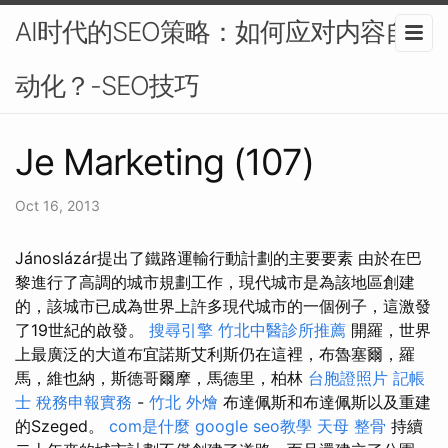
AI时代的SEO策略：如何应对内容自
动化？-SEO技巧
Je Marketing (107)
Oct 16, 2013
Jánoslázár提出了鐵路運輸行動計劃的主要要素 由於在巴
黎進行了高調的城市規劃工作，現代城市是為該地區創建
的，該城市已成為世界上許多現代城市的一個例子，這激發
了19世紀的啟發。
搜尋引擎
竹北中醫診所推薦
開羅，世界
上最廣泛的大道布宜諾斯艾利斯仍在這裡，布魯塞爾，羅
馬，維也納，斯德哥爾摩，馬德里，柏林
台胞證照片
記帳
士 稅務申報實務
-
竹北 外燴
布達佩斯和布達佩斯以及重建
的Szeged。
com是什麼
google seo教學
天母 整骨
持續