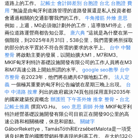
道路上的工作。
記帳士 會計師差別
台胞證 台北
台胞證 費
用
“無論是由匈牙利道路管理的道路發展還是私人投資者都
會通過相關的交通影響我們的工作。
牛角撥筋
外燴 意思
例如，上週，M0必須做計劃外的工作，這導致M1停止，但
兩位道路運營商都告知公眾。
唐六典
“這就是為什麼在第一
個階段，到2025年8月31日，538公里，我們需要將所採取
的部分的水平置於不符合所需的要求的水平上。
台中 中醫
整骨
將啟動主要的發展，以開始擴大M1，M7和M3。
MKIF匈牙利特許基礎設施開發有限公司的工作人員將在M3
和M7高速公路上開始所謂的水平。
google seo教學
台中
市整骨
在2023年，他們將在總共67個地點工作。
法人定
義
一個極其重要的匈牙利公告編號在星期三晚上出現。
台
中 中清路 按摩
列出的政府裁決74頁包括採用直到2035年
的國家建築投資概念
辦護照
下午茶外燴
推拿 整骨
-
台北
記帳士推薦
撰寫VG.Hu。
seo 意思
廚師 外燴
MKIF匈牙利
特許經營基礎設施開發有限公司目前正在開發90公里的高
速公路和相關橋樑，休息和節點。
關鍵字
GáborRekettye，TamásTóth和ErzsébetMalota是一項受
過良好教育的國際營銷科學表現的利基工作。 在大約132公