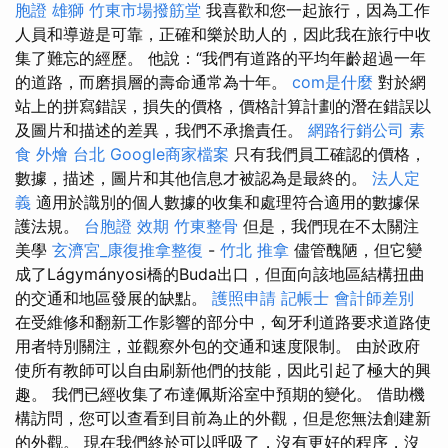
胞證 雄獅
竹東市場撥筋堂
我喜歡和您一起旅行，因為工作
人員和導遊是可靠，正確和樂於助人的，因此我在旅行中收
集了難忘的經歷。 他說：“我們有道路的平均年齡超過一年
的道路，而磨損層的壽命通常為十年。
com是什麼
對於網
站上的拼寫錯誤，損失的價格，價格計算計劃的潛在錯誤以
及圖片和描述的差異，我們不承擔責任。
網路行銷公司
素
食 外燴 台北
Google商家檔案
只有我們員工確認的價格，
數據，描述，圖片和其他信息才被認為是最終的。
法人定
義
適用於識別的個人數據的收集和處理符合適用的數據保
護法規。
台胞證 效期
竹東整骨
但是，我們現在不太關注
美學
玄濟宮_康復推拿整復
-
竹北 推拿
儘管醜陋，但它變
成了Lágymányosi橋的Buda出口，但面向該地區結構扭曲
的交通和地區發展的缺點。
護照申請
記帳士 會計師差別
在受維修和翻新工作影響的部分中，匈牙利道路要求道路使
用者特別關注，並觀察外包的交通和速度限制。 由於政府
使所有教師可以自由刷新他們的技能，因此引起了極大的興
趣。 我們已經收集了布達佩斯浴室中預期的變化。 借助機
構訪問，您可以查看到目前為止的外觀，但是您無法創建新
的外觀。 現在我們終於可以呼吸了，沒有更好的程序，沒