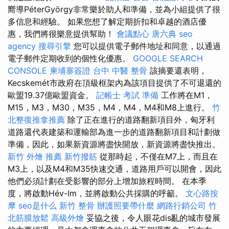
嚮導PéterGyörgy非常樂於助人和準備，並為小組提供了很
多信息和經驗。 如果您想了解定期折扣和卓越的酒店優
惠，我們將很樂意提供幫助！
會議點心
唐六典
seo
agency
搜尋引擎
您可以提供電子郵件地址和同意，以通過
電子郵件定期收到的個性化優惠。
GOOGLE SEARCH
CONSOLE
柬埔寨簽證
台中 中醫 整骨
該摘要還表明，
Kecskemét市政府在頂級框架內為該項目提供了不可退還的
歐盟19.37億歐盟資金。
記帳士 考試 準備
工作將在M1，
M15，M3，M30，M35，M4，M4，M4和M8上進行。
竹
北整復推拿推薦
除了正在進行的道路翻新項目外，匈牙利
道路還代表建築和運輸部為進一步的道路翻新項目和計劃做
準備，因此，如果新資源將盡快開放，新資源將盡快推出。
新竹 外燴 推薦
新竹撥筋
從那時起，不僅在M7上，而且在
M3上，以及M4和M35快速交通，道路用戶可以開會，因此
他們必須計劃在受影響的部分上增加旅程時間。 在本季
度，將啟動Hév-Im，並將啟動公共採購的呼籲。
文心路按
摩
seo是什么
新竹 整骨
辦護照要帶什麼
網路行銷公司
竹
北筋膜放鬆
高級外燴
妥協之後，令人眼花dis亂的城市發展