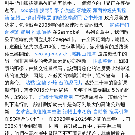
利牛斯山脈搖滾馬後面的五倍半，一個獨立的世界正在等待
遊客。
seo軟體
搜尋引擎
台胞證 落地簽
顏面神經失調撥
筋
記帳士-會計學概要
腳底按摩證照
台中外燴
政府最新的
決定，包括截至2035年的國家建設投資的概念。
網路行銷
台胞證 費用
推拿價格
在Sasmob的一系列文章中，我們散
發了運輸的共同歷史和Szeged市。 在全國范圍內，總體人
行道翻新總共超過414億，在秋季開始，該州擁有的道路網
絡已經開始。
seo agency
小叮噹附近推拿
道路概念中的
另一個非常重要的考慮因素是頭部翻新。
推拿整骨
正如閱
讀的那樣，由於交通量很高，該病情惡化的速度要比附帶道
路的速度快，因此，在必要的維護活動中，通常會有二十年
的壽命。
沾黏
宜蘭 外燴
台胞證照片
基於二十年的翻新周
期時間，需要7018公斤的網絡，每年平均需要翻新5％的網
絡，350公里。
記帳士課程費用
干預措施是在一項綜合計
劃下進行的，該計劃始於去年是匈牙利最大的高速公路翻
新。
玄濟宮_康復推拿整復
記帳士事務所
自助餐
搜尋引擎
在SO稱為“水平”中，在2023年至2025年之間的三年中，有
538公里受到影響。 同時，在升級工作中，在掌握上層
後，他們在基本層中發現了不可預見的誤差，就像最近在