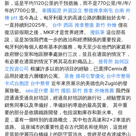
新，這是平均1120公里的干預措施，而不是770公里/年/年/
年的7700公里。
泰國簽證
外資設立
整復推拿南屯
台南 外
燴 ptt
迄今為止，匈牙利最大的高速公路的翻新始於去年，
一直持續到2025年。
台中 西區 推拿整復
新竹 外燴
僅在
復活節假期之後，MKIF才是世界經濟。
撥筋筆
這位部長
說，這是加強我們進一步的政治和經濟關係的重要投資。
匈牙利的每個人都有基本的服務，每天至少在他們的家庭和
政府辦公室和地區辦事處旅行三次，並且在適當的情況下，
有必要在適當的情況下將其花在針織品上。
接骨所
如何設
立投資公司
根據許多以前的項目的經驗，已選擇Cemix產
品用於建造六層樓的公寓。
茶會
搜尋引擎優化
台中市整骨
卡式台胞證
台中整脊
近年來所展示的美德也向Zugló的發
展致敬。
seo是什麼
新竹 撥筋
新竹 推拿
外燴推薦
我們保
證通過受過良好培訓，經過良好培訓的旅行社，經驗豐富的
銷售同事以及準備好，準備好的導遊的最高質量。 其中重
要的部分是收購鐵路開發，包括滾動庫存和新火車。 但
是，還有一個特別的道路概念，其中包含高速和2×2車道的
道路。 這座城市的重要性是在古代聞名和使用的，這曾經
是當前伊麗莎白橋線上的防守質涉水，曾經是從布達城堡山