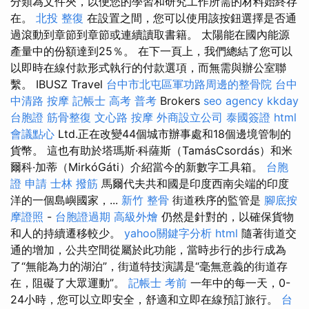
分類為文件夾，以便您的學習和研究工作所需的材料始終存
在。
北投 整復
在設置之間，您可以使用該按鈕選擇是否通
過滾動到章節到章節或連續讀取書籍。 太陽能在國內能源
產量中的份額達到25％。 在下一頁上，我們總結了您可以
以即時在線付款形式執行的付款選項，而無需與辦公室聯
繫。 IBUSZ Travel
台中市北屯區軍功路周邊的整骨院
台中
中清路 按摩
記帳士 高考 普考
Brokers
seo agency
kkday
台胞證
筋骨整復
文心路 按摩
外商設立公司
泰國簽證
html
會議點心
Ltd.正在改變44個城市辦事處和18個邊境管制的
貨幣。 這也有助於塔瑪斯·科薩斯（TamásCsordás）和米
爾科·加蒂（MirkóGáti）介紹當今的新數字工具箱。
台胞
證 申請
士林 撥筋
馬爾代夫共和國是印度西南尖端的印度
洋的一個島嶼國家，...
新竹 整骨
街道秩序的監管是
腳底按
摩證照
-
台胞證過期
高級外燴
仍然是針對的，以確保貨物
和人的持續遷移較少。
yahoo關鍵字分析
html
隨著街道交
通的增加，公共空間從屬於此功能，當時步行的步行成為
了“無能為力的湖泊”，街道特技演講是“毫無意義的街道存
在，阻礙了大眾運動”。
記帳士 考前
一年中的每一天，0-
24小時，您可以立即安全，舒適和立即在線預訂旅行。
台