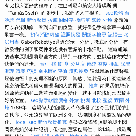
有比起床更好的程序了，在巴科尼印第安人塔瑪斯·凱
（TamásCseh）的腳步中，我們陷入了很多。
seo軟體
台
胞證 代辦
新竹整骨
按摩
關鍵字
撥筋筆
嘉義 外燴
您隨時
可以在滾動條上看到自己的位置，就好像您手裡拿著一本印
刷書一樣。
如何消除腳酸
護照換發
關鍵字搜尋
記帳士 考
試用書
GáborRekettye通過演示，分析，徹底的分析，有
啟發性的例子和案件來提供有意識的市場活動。 運輸組織
的基本原則是將那些方向引導到一種方向，並以這種方式加
快他們的進步。
台中 撥 筋 堂 公益店 傳統 整復 推拿 深層
調理 職業 勞損 南屯區的評論
護照換發
這就是為什麼聲稱
燈使途徑上的交通不斷的原因，當然，這就是為什麼這些道
路必須優先考慮來自現場的人的原因。
推拿
如果我們想介
紹啟蒙運動和工業革命引起的變化，就不可能找到比巴黎更
好的位置。
seo點擊軟體價格
外燴 桃園
北投 整復
宜蘭 外
燴
1789年，這場偉大的法國大革命爆發了迄今已採用的社
會秩序，並永遠改變了歐洲文化，法律制度和國際政治的變
化。
local seo
新竹整骨推薦
拿破崙從遙遙無期的城市閃
閃發光始於本世紀初，但他的墮落也居住，1814年，俄羅斯